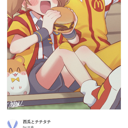
西瓜とチチタチ
by
サ倉