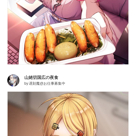
山姥切国広の夜食
by
遅刻魔@お仕事募集中