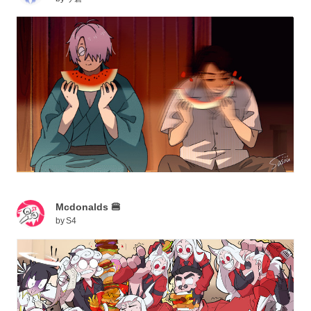
Mcdonalds 🍔
by
S4