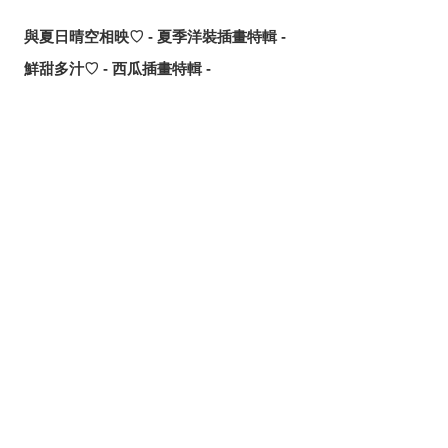
與夏日晴空相映♡ - 夏季洋裝插畫特輯 -
鮮甜多汁♡ - 西瓜插畫特輯 -
讓歌聲傳遞出去！ - 唱歌場景插畫特輯 -
可靠的魔術師父！ - 《無職轉生》洛琪希·米格路迪亞同人作
品特輯 -
分享
發佈
分享至LINE
令人卸下心防的表情 - 「想要守護這個笑容」插畫特輯 -
追尋或是逃離？ - 無數的手插畫特輯 -
這個夏天最受歡迎的是？ - 2026年7月pixivision熱門特輯 -
悠然悠游 - 金魚插畫特輯 -
繽紛吸睛♡ - 熱帶水果飲品插畫特輯 -
點綴唇邊 - 美人痣插畫特輯 -
那些年的回憶 - 充滿青春氣息的插畫特輯 -
每天都要認真刷！ - 刷牙插畫特輯 -