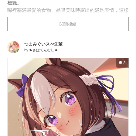
標籤。
嘴裡塞滿最愛的食物、品嚐美味時露出的滿足表情，這樣
的畫面讓人忍不住也被感染，心情隨之變得愉悅。從豪快
閱讀後續
地大口咬下，到細細品味的瞬間，每一幅作品都展現了角
色對美食的喜愛。
今天為大家帶來「#喜歡大快朵頤的你」插畫特輯。快來
つまみぐいスぺ先輩
看看吧。
by
🌵さぼてんむし🌵
2