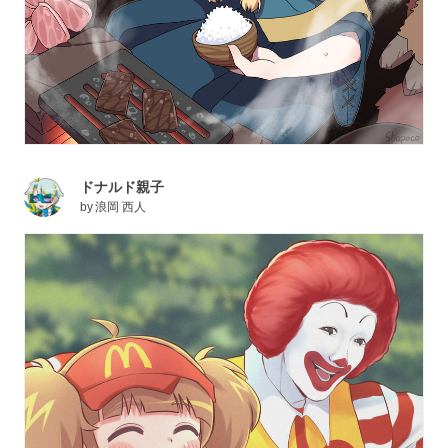
ドナルド親子
by
浪岡 西人