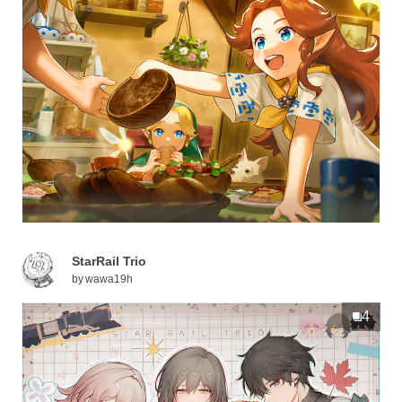
StarRail Trio
by
wawa19h
4