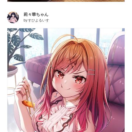
莉々華ちゃん
by
すひよるいす