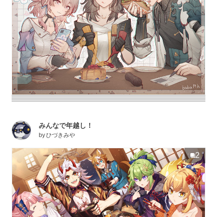
みんなで年越し！
by
ひづきみや
2