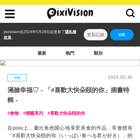
pixivision自2024年5月28日起更新了
隱私權
更新記錄
OK
政策
。
最新
熱門
類別
2025.03.30
插畫
滿臉幸福♡ - 「#喜歡大快朵頤的你」插畫特
輯 -
食物
標籤系列
喜歡大快朵頤的你
在pixiv上，畫出角色開心地享受美食的作品，常會標有
「#喜歡大快朵頤的你（いっぱい食べる君が好き）」的