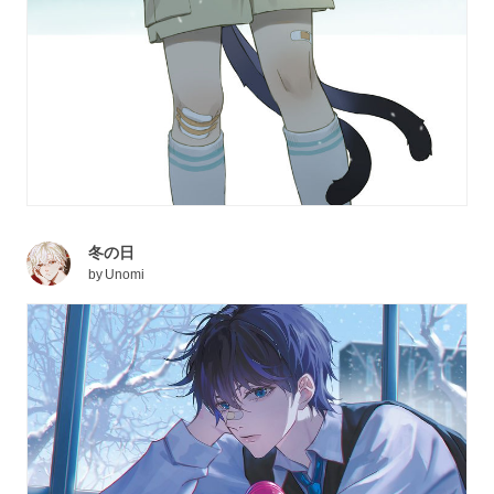
冬の日
by
Unomi