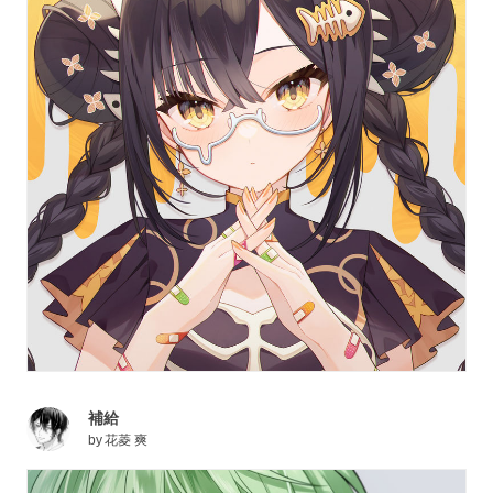
補給
by
花菱 爽