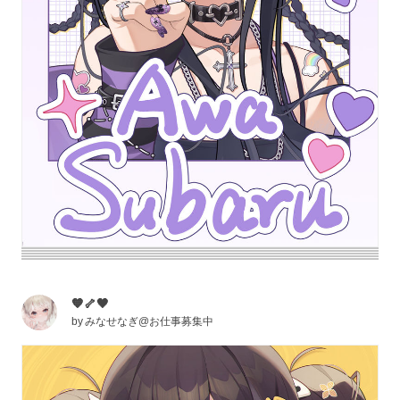
🧡🦴🖤
by
みなせなぎ@お仕事募集中