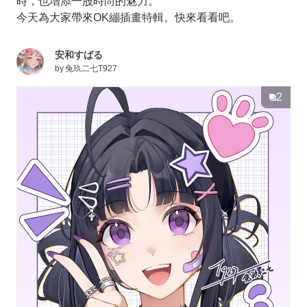
時，也增添一股時尚的魅力。
今天為大家帶來OK繃插畫特輯。快來看看吧。
安和すばる
by
兔玖二七T927
2