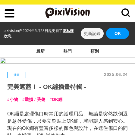
pixivision自2024年5月28日起更新了
隱私權
更新記錄
OK
政策
。
最新
熱門
類別
2025.06.24
插畫
完美遮蓋！ - OK繃插畫特輯 -
小物
戰損 / 受傷
OK繃
OK繃是處理傷口時常用的護理用品。無論是突然跌倒還
是意外受傷，只要立刻貼上OK繃，就能讓人感到安心。
現在的OK繃有豐富多樣的顏色與設計，在遮住傷口的同