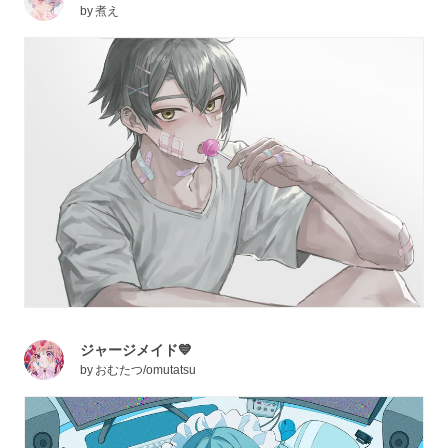
by
煮え
ジャージメイド💙
by
おむたつ/omutatsu