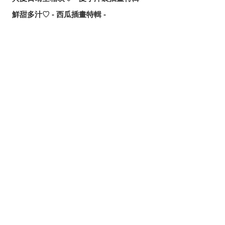
鮮甜多汁♡ - 西瓜插畫特輯 -
讓歌聲傳遞出去！ - 唱歌場景插畫特輯 -
可靠的魔術師父！ - 《無職轉生》洛琪希·米格路迪亞同人作
品特輯 -
分享
發佈
分享至LINE
令人卸下心防的表情 - 「想要守護這個笑容」插畫特輯 -
追尋或是逃離？ - 無數的手插畫特輯 -
這個夏天最受歡迎的是？ - 2026年7月pixivision熱門特輯 -
悠然悠游 - 金魚插畫特輯 -
繽紛吸睛♡ - 熱帶水果飲品插畫特輯 -
點綴唇邊 - 美人痣插畫特輯 -
那些年的回憶 - 充滿青春氣息的插畫特輯 -
每天都要認真刷！ - 刷牙插畫特輯 -
隨風搖曳 - 馬尾插畫特輯 -