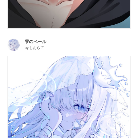
雫のベール
by
しおらて