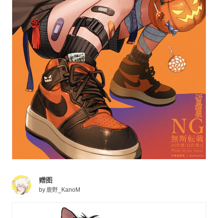
赠图
by
鹿野_KanoM