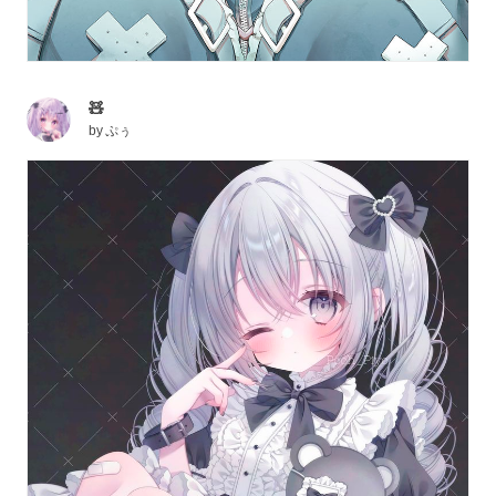
🧸
by
ぷぅ