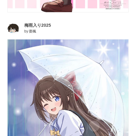
梅雨入り2025
by
棗楓