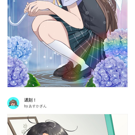
遅刻！
by
あすかぎん