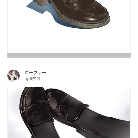
ローファー
by
天三月