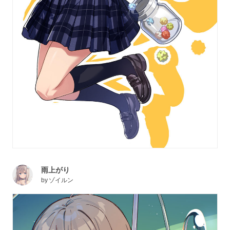
雨上がり
by
ゾイルン