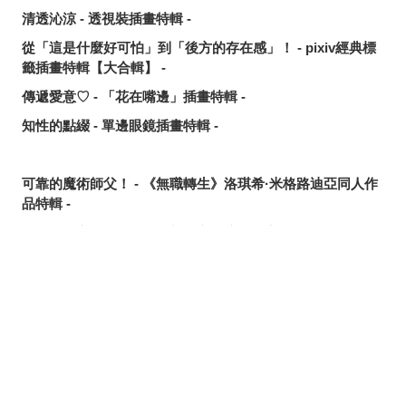
清透沁涼 - 透視裝插畫特輯 -
從「這是什麼好可怕」到「後方的存在感」！ - pixiv經典標
籤插畫特輯【大合輯】 -
傳遞愛意♡ - 「花在嘴邊」插畫特輯 -
知性的點綴 - 單邊眼鏡插畫特輯 -
可靠的魔術師父！ - 《無職轉生》洛琪希·米格路迪亞同人作
品特輯 -
令人卸下心防的表情 - 「想要守護這個笑容」插畫特輯 -
追尋或是逃離？ - 無數的手插畫特輯 -
這個夏天最受歡迎的是？ - 2026年7月pixivision熱門特輯 -
分享
發佈
分享至LINE
悠然悠游 - 金魚插畫特輯 -
繽紛吸睛♡ - 熱帶水果飲品插畫特輯 -
點綴唇邊 - 美人痣插畫特輯 -