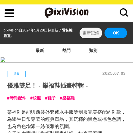
pixivision自2024年5月28日起更新了
隱私權
更新記錄
OK
政策
。
最新
熱門
類別
2025.07.03
插畫
優雅雙足！ - 樂福鞋插畫特輯 -
時尚配件
校服
鞋子
樂福鞋
樂福鞋是能與西裝外套或水手服等制服完美搭配的鞋款，
為學生日常穿著的經典單品，其沉穩的黑色或棕色色調，
也為角色增添一絲優雅的氛圍。