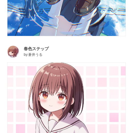
春色ステップ
by
蒼井うる