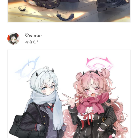
🤍winter
by
なむ²