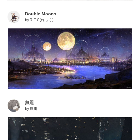
Double Moons
by
R.E.C(れっく)
無題
by
煤川