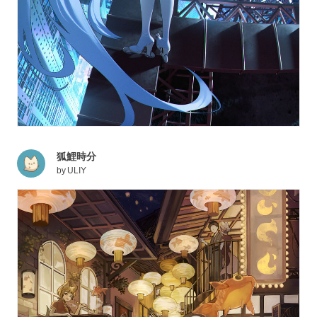
狐鯉時分
by
ULIY