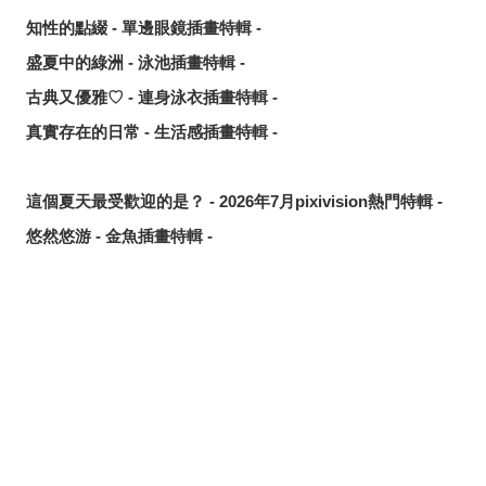
知性的點綴 - 單邊眼鏡插畫特輯 -
盛夏中的綠洲 - 泳池插畫特輯 -
古典又優雅♡ - 連身泳衣插畫特輯 -
真實存在的日常 - 生活感插畫特輯 -
這個夏天最受歡迎的是？ - 2026年7月pixivision熱門特輯 -
悠然悠游 - 金魚插畫特輯 -
繽紛吸睛♡ - 熱帶水果飲品插畫特輯 -
點綴唇邊 - 美人痣插畫特輯 -
那些年的回憶 - 充滿青春氣息的插畫特輯 -
分享
發佈
分享至LINE
每天都要認真刷！ - 刷牙插畫特輯 -
隨風搖曳 - 馬尾插畫特輯 -
劃破夜空的光芒 - 流星插畫特輯 -
氛圍滿點♡ - 夜間泳池插畫特輯 -