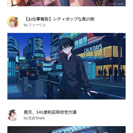
【お仕事報告】シティポップな夜の街
by
フィーリス
雨天、141便利店和对空六课
by
页岩Shale