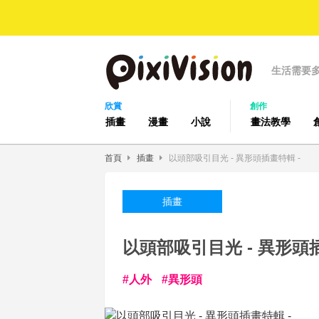
生活需要
欣賞
創作
插畫
漫畫
小說
畫法教學
首頁
插畫
以頭部吸引目光 - 異形頭插畫特輯 -
插畫
以頭部吸引目光 - 異形頭插
人外
異形頭