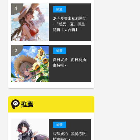
插畫
為今夏畫出精彩瞬間
- 「感受一夏」插畫
特輯【大合輯】 -
插畫
夏日綻放 - 向日葵插
畫特輯 -
推薦
插畫
冷豔妖冶 - 黑髮赤眼
插畫特輯 -