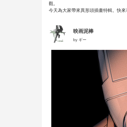
觀。
今天為大家帶來異形頭插畫特輯。快來
映画泥棒
by
ギー