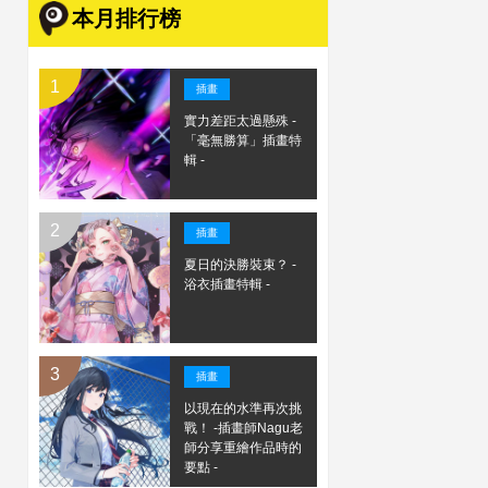
本月排行榜
插畫
實力差距太過懸殊 -
「毫無勝算」插畫特
輯 -
插畫
夏日的決勝裝束？ -
浴衣插畫特輯 -
插畫
以現在的水準再次挑
戰！ -插畫師Nagu老
師分享重繪作品時的
要點 -