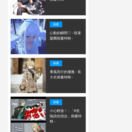
插畫
心動的瞬間♡ - 咬著
髮圈插畫特輯 -
插畫
乘風而行的優雅 - 長
大衣插畫特輯 -
插畫
小心輕放！ - 「#危
險請勿混合」插畫特
輯 -