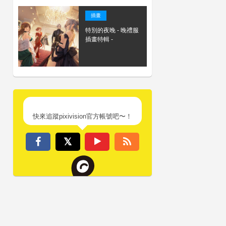
插畫
特別的夜晚 - 晚禮服
插畫特輯 -
快來追蹤pixivision官方帳號吧〜！