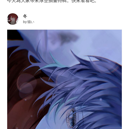
今天為大家帶來厚塗插畫特輯。快來看看吧。
冬
by
猫い