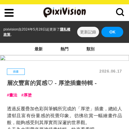
pixivision自2024年5月28日起更新了
隱私權
更新記錄
OK
政策
。
最新
熱門
類別
2026.06.17
插畫
層次豐富的質感♡ - 厚塗插畫特輯 -
畫法
厚塗
透過反覆疊加色彩與筆觸所完成的「厚塗」插畫，總給人
濃郁且富有份量感的視覺印象。彷彿欣賞一幅繪畫作品
般，能夠感受到其厚實而深邃的世界觀。