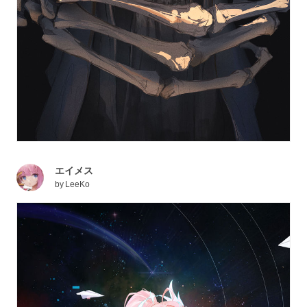
エイメス
by
LeeKo