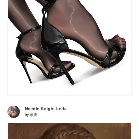
Needle Knight Leda
by
雌鹿