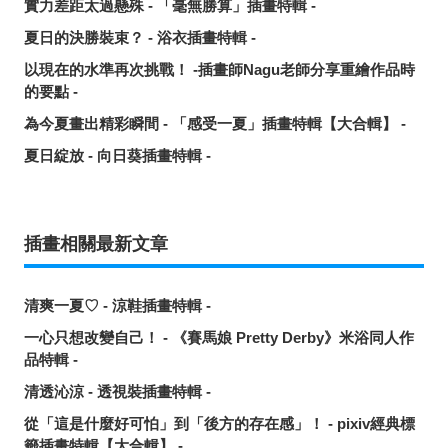
實力差距太過懸殊 - 「毫無勝算」插畫特輯 -
夏日的決勝裝束？ - 浴衣插畫特輯 -
以現在的水準再次挑戰！ -插畫師Nagu老師分享重繪作品時
的要點 -
為今夏畫出精彩瞬間 - 「感受一夏」插畫特輯【大合輯】 -
夏日綻放 - 向日葵插畫特輯 -
插畫相關最新文章
清爽一夏♡ - 涼鞋插畫特輯 -
一心只想改變自己！ - 《賽馬娘 Pretty Derby》米浴同人作
品特輯 -
清透沁涼 - 透視裝插畫特輯 -
從「這是什麼好可怕」到「後方的存在感」！ - pixiv經典標
籤插畫特輯【大合輯】 -