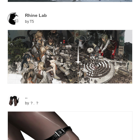
Rhine Lab
by
T5
..
by
？. ？