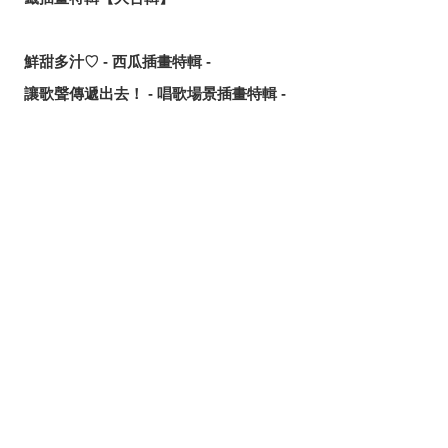
鮮甜多汁♡ - 西瓜插畫特輯 -
讓歌聲傳遞出去！ - 唱歌場景插畫特輯 -
可靠的魔術師父！ - 《無職轉生》洛琪希·米格路迪亞同人作
品特輯 -
令人卸下心防的表情 - 「想要守護這個笑容」插畫特輯 -
分享
發佈
分享至LINE
追尋或是逃離？ - 無數的手插畫特輯 -
這個夏天最受歡迎的是？ - 2026年7月pixivision熱門特輯 -
悠然悠游 - 金魚插畫特輯 -
繽紛吸睛♡ - 熱帶水果飲品插畫特輯 -
點綴唇邊 - 美人痣插畫特輯 -
那些年的回憶 - 充滿青春氣息的插畫特輯 -
每天都要認真刷！ - 刷牙插畫特輯 -