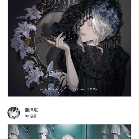
篠澤広
by
塩谷