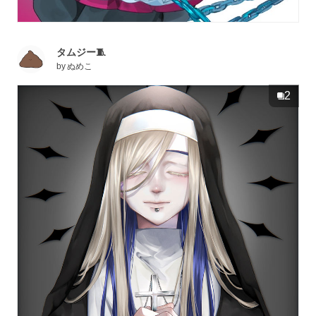
タムジー🧵
by
ぬめこ
2