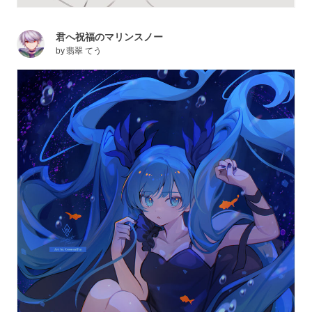
君へ祝福のマリンスノー
by
翡翠 てう