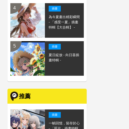
插畫
為今夏畫出精彩瞬間
- 「感受一夏」插畫
特輯【大合輯】 -
插畫
夏日綻放 - 向日葵插
畫特輯 -
推薦
插畫
一幀回憶，留存於心
- 「照片」插畫特輯