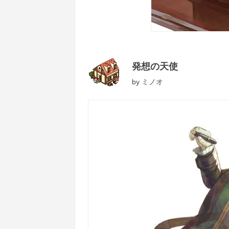
発想の天使
by
ミノオ