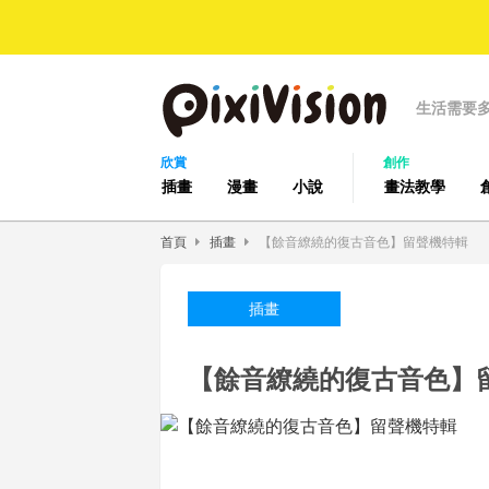
生活需要
欣賞
創作
插畫
漫畫
小說
畫法教學
首頁
插畫
【餘音繚繞的復古音色】留聲機特輯
插畫
【餘音繚繞的復古音色】