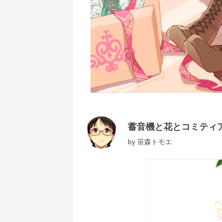
蓄音機と花とコミティ
by
笹森トモエ