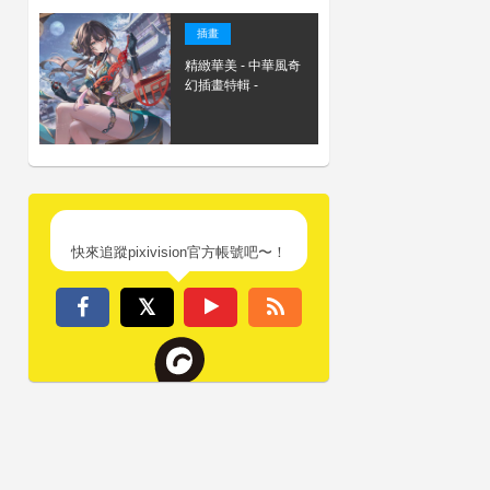
插畫
精緻華美 - 中華風奇
幻插畫特輯 -
快來追蹤pixivision官方帳號吧〜！