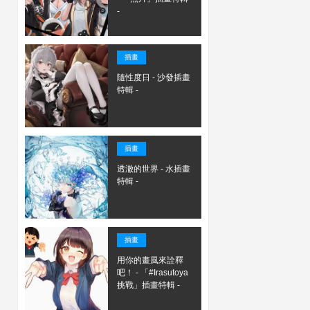
-
插畫
隨性度日 - 沙發插畫
特輯 -
插畫
透澈的世界 - 水插畫
特輯 -
插畫
用你的畫風來詮釋
吧！ - 「#Irasutoya
挑戰」插畫特輯 -