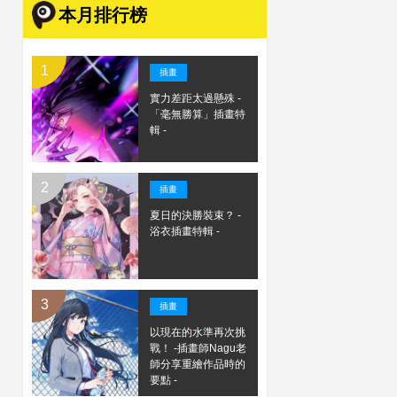
本月排行榜
插畫
實力差距太過懸殊 -
「毫無勝算」插畫特
輯 -
插畫
夏日的決勝裝束？ -
浴衣插畫特輯 -
插畫
以現在的水準再次挑
戰！ -插畫師Nagu老
師分享重繪作品時的
要點 -