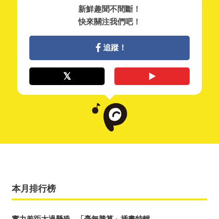
新鮮趣聞不間斷！
快來關注我們吧！
追蹤！
本月排行榜
實力差距太過懸殊 - 「毫無勝算」插畫特輯 -