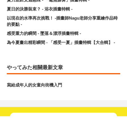
夏日的決勝裝束？ - 浴衣插畫特輯 -
以現在的水準再次挑戰！ -插畫師Nagu老師分享重繪作品時
的要點 -
感受重力的瞬間 - 墜落＆漂浮插畫特輯 -
為今夏畫出精彩瞬間 - 「感受一夏」插畫特輯【大合輯】 -
やってみた相關最新文章
寫給成年人的女童向街機入門
新鮮趣聞不間斷！