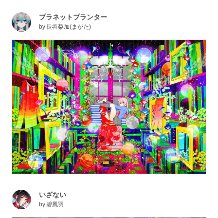
プラネットプランター
by
長谷梨加(まがた)
いざない
by
碧風羽