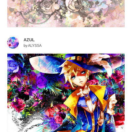
AZUL
by
ALYSSA