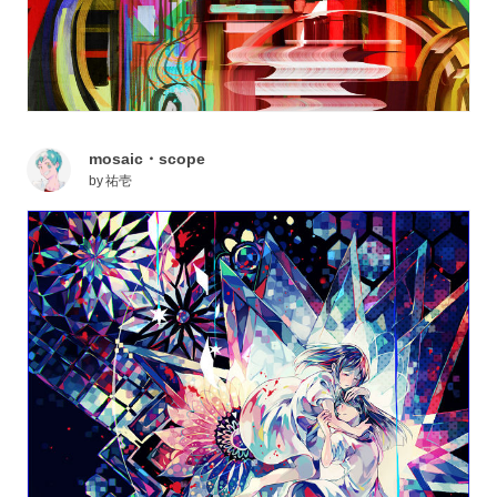
mosaic・scope
by
祐壱