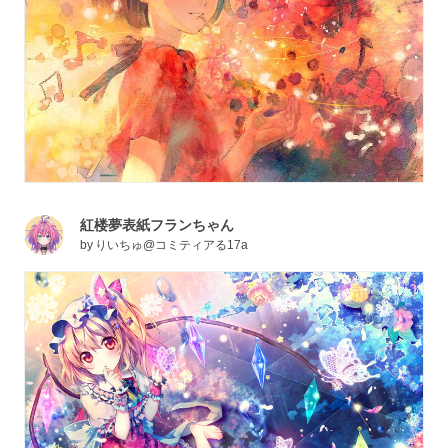
紅楼夢表紙フランちゃん
by
りいちゅ@コミティアる17a