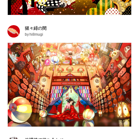
猩々緋の間
by
hi8mugi