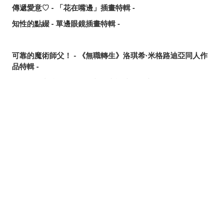
傳遞愛意♡ - 「花在嘴邊」插畫特輯 -
知性的點綴 - 單邊眼鏡插畫特輯 -
可靠的魔術師父！ - 《無職轉生》洛琪希·米格路迪亞同人作
品特輯 -
令人卸下心防的表情 - 「想要守護這個笑容」插畫特輯 -
追尋或是逃離？ - 無數的手插畫特輯 -
這個夏天最受歡迎的是？ - 2026年7月pixivision熱門特輯 -
分享
發佈
分享至LINE
悠然悠游 - 金魚插畫特輯 -
繽紛吸睛♡ - 熱帶水果飲品插畫特輯 -
點綴唇邊 - 美人痣插畫特輯 -
那些年的回憶 - 充滿青春氣息的插畫特輯 -
每天都要認真刷！ - 刷牙插畫特輯 -
隨風搖曳 - 馬尾插畫特輯 -