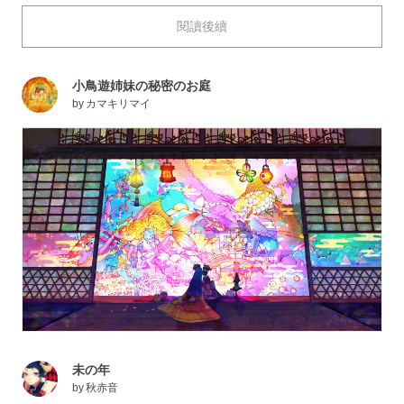
意想不到的方法而感到吃驚呢？ 在pixiv，配色鮮豔的
閱讀後續
插畫以及展現出卓越的色彩感的插畫，都會加上“極彩色
的魔術師”的標籤。
今天，就為大家送上“極彩色的魔術師”們的插畫作品特
小鳥遊姉妹の秘密のお庭
輯。那濃郁的色彩密度真令人為之傾倒。快來看看吧。
by
カマキリマイ
未の年
by
秋赤音