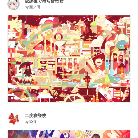
放課後で待ち合わせ
by
西ノ田
二度寝登校
by
染谷