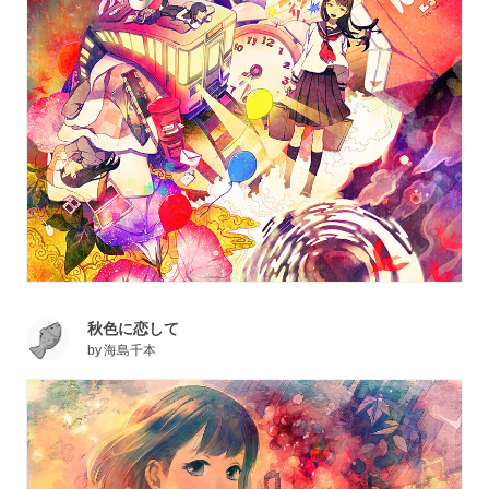
秋色に恋して
by
海島千本