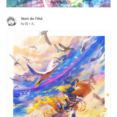
Vent de l'été
by
四々九