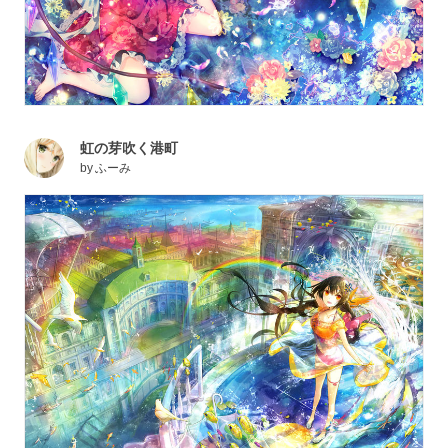
虹の芽吹く港町
by
ふーみ