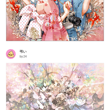
弔い
by
24