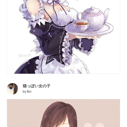
猫っぽい女の子
by
tkn