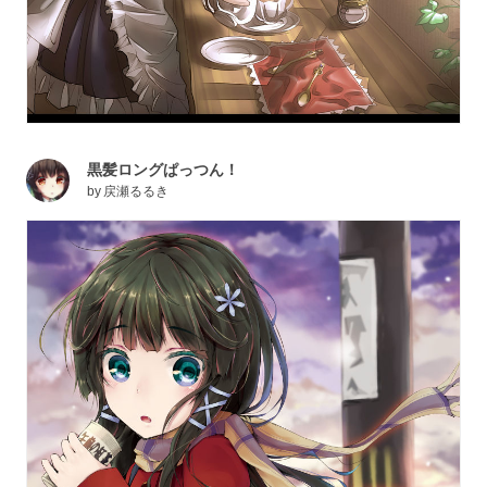
黒髪ロングぱっつん！
by
戻瀬るるき