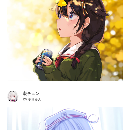
朝チュン
by
キヨみん