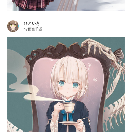
ひといき
by
雨宮千遥