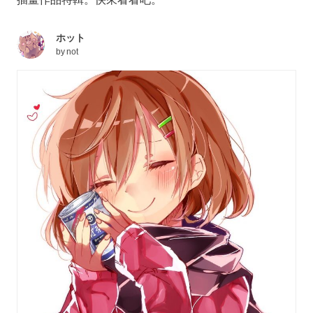
ホット
by
not