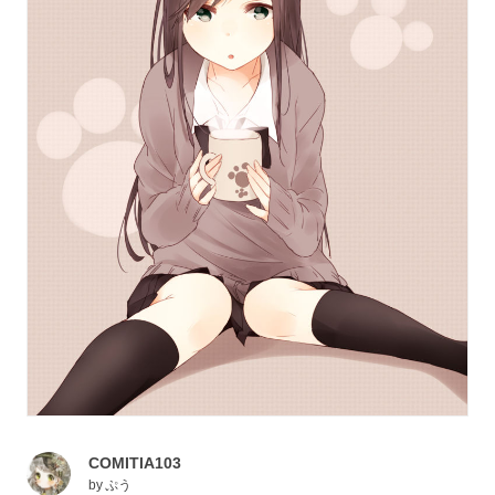
COMITIA103
by
ぷう