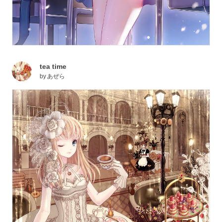
tea time
by
あぜら