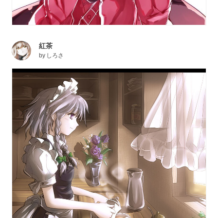
紅茶
by
しろさ