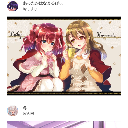
あったかはなまるびぃ
by
しまじ
冬
by
ATAI