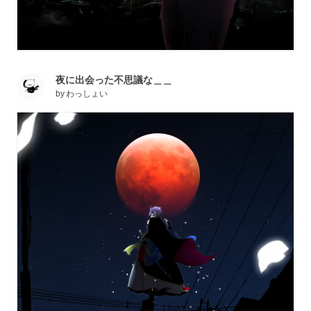
夜に出会った不思議な＿＿
by
わっしょい