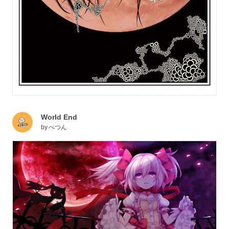
World End
by
ぺつん