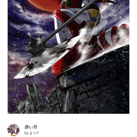
赤い月
by
まりY