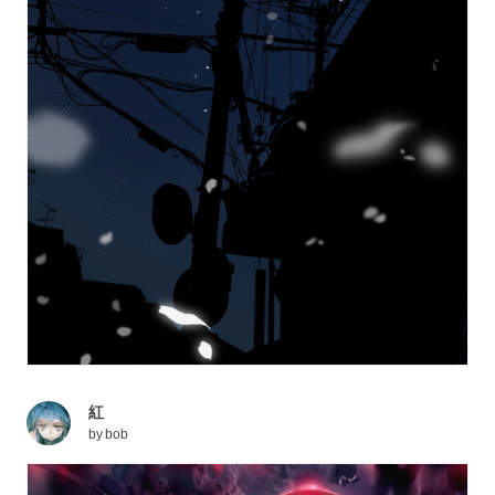
紅
by
bob