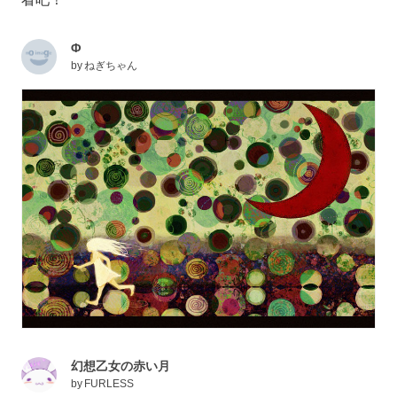
Φ
by
ねぎちゃん
幻想乙女の赤い月
by
FURLESS