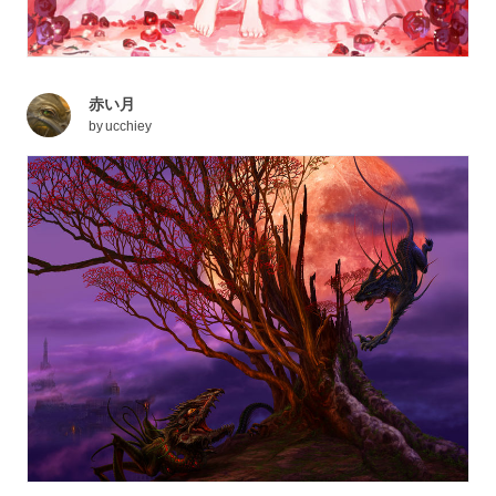
赤い月
by
ucchiey