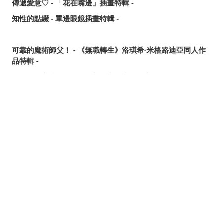
傳遞愛意♡ - 「花在嘴邊」插畫特輯 -
知性的點綴 - 單邊眼鏡插畫特輯 -
可靠的魔術師父！ - 《無職轉生》洛琪希·米格路迪亞同人作
品特輯 -
令人卸下心防的表情 - 「想要守護這個笑容」插畫特輯 -
追尋或是逃離？ - 無數的手插畫特輯 -
這個夏天最受歡迎的是？ - 2026年7月pixivision熱門特輯 -
分享
發佈
分享至LINE
悠然悠游 - 金魚插畫特輯 -
繽紛吸睛♡ - 熱帶水果飲品插畫特輯 -
點綴唇邊 - 美人痣插畫特輯 -
那些年的回憶 - 充滿青春氣息的插畫特輯 -
每天都要認真刷！ - 刷牙插畫特輯 -
隨風搖曳 - 馬尾插畫特輯 -