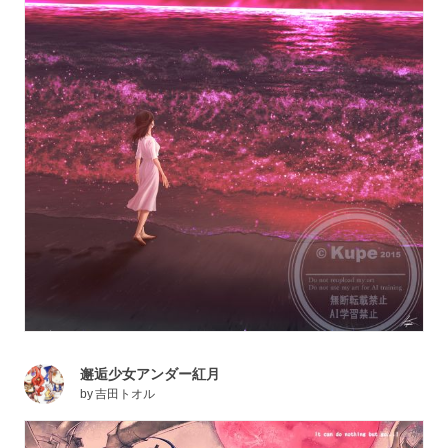
邂逅少女アンダー紅月
by
吉田トオル