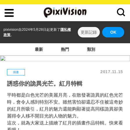
pixivision自2024年5月28日起更新了
隱私權
更新記錄
OK
政策
。
最新
熱門
類別
2017.11.15
插畫
誘惑你的詭異光芒。紅月特輯
平時都是白色光芒的美麗月亮，在散發著詭異的紅色光芒
時，會令人感到特別不安。雖然害怕卻還忍不住被這奇妙
的紅月所吸引，紅月的魅力還能夠顯著提高同樣詭異卻美
麗得令人移不開目光的人物的魅力。
這次，就為大家送上描繪了紅月的插畫作品特輯。快來看
看吧！