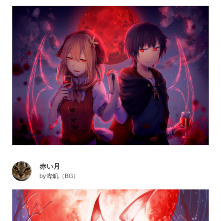
赤い月
by
哔叽（BG）