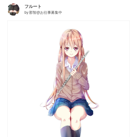
フルート
by
那智@お仕事募集中