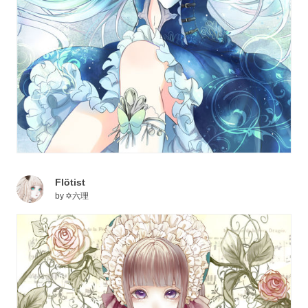
Flötist
by
✡六理