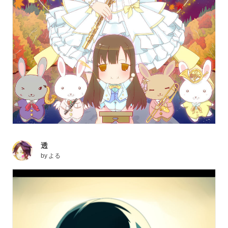
透
by
よる