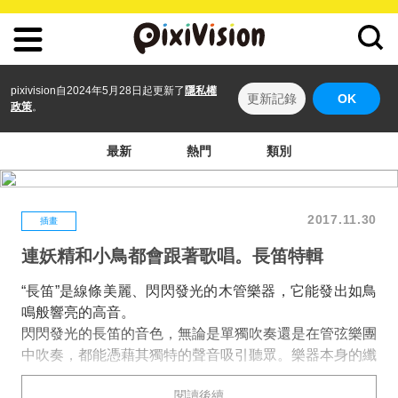
pixivision自2024年5月28日起更新了
隱私權
更新記錄
OK
政策
。
最新
熱門
類別
2017.11.30
插畫
連妖精和小鳥都會跟著歌唱。長笛特輯
“長笛”是線條美麗、閃閃發光的木管樂器，它能發出如鳥
鳴般響亮的高音。
閃閃發光的長笛的音色，無論是單獨吹奏還是在管弦樂團
中吹奏，都能憑藉其獨特的聲音吸引聽眾。樂器本身的纖
細之美，簡直就像妖精的樂器一樣呢。吹奏長笛的人站立
閱讀後續
的身影，彷彿能將觀者吸入某個幻想世界之中。