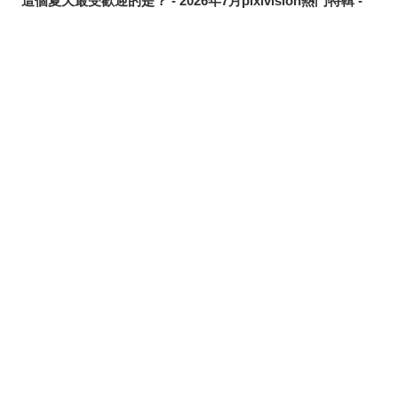
這個夏天最受歡迎的是？ - 2026年7月pixivision熱門特輯 -
悠然悠游 - 金魚插畫特輯 -
繽紛吸睛♡ - 熱帶水果飲品插畫特輯 -
點綴唇邊 - 美人痣插畫特輯 -
分享
發佈
分享至LINE
那些年的回憶 - 充滿青春氣息的插畫特輯 -
每天都要認真刷！ - 刷牙插畫特輯 -
隨風搖曳 - 馬尾插畫特輯 -
劃破夜空的光芒 - 流星插畫特輯 -
氛圍滿點♡ - 夜間泳池插畫特輯 -
說不定能找到夏日創作靈感？ - 泳裝、比基尼插畫特輯【大
合輯】 -
髮絲中的亮點 - 挑染插畫特輯 -
冰涼消暑 - 冰棒插畫特輯 -
夢幻共演！？ - 《吉伊卡哇》跨界合作同人作品特輯 -