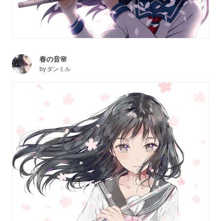
春の音🌸
by
ダンミル