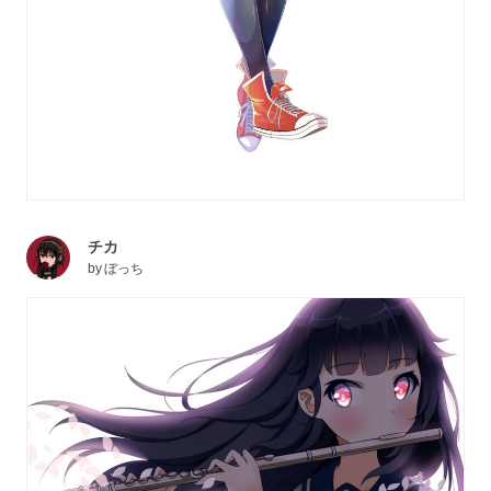
チカ
by
ぼっち