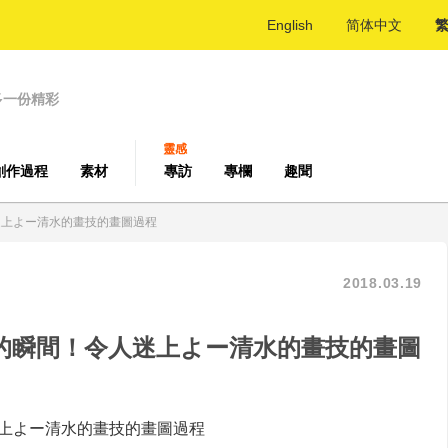
English
简体中文
多一份精彩
靈感
創作過程
素材
專訪
專欄
趣聞
迷上よー清水的畫技的畫圖過程
2018.03.19
法的瞬間！令人迷上よー清水的畫技的畫圖