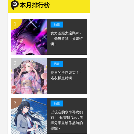
本月排行榜
插畫
實力差距太過懸殊 -
「毫無勝算」插畫特
輯 -
插畫
夏日的決勝裝束？ -
浴衣插畫特輯 -
插畫
以現在的水準再次挑
戰！ -插畫師Nagu老
師分享重繪作品時的
要點 -