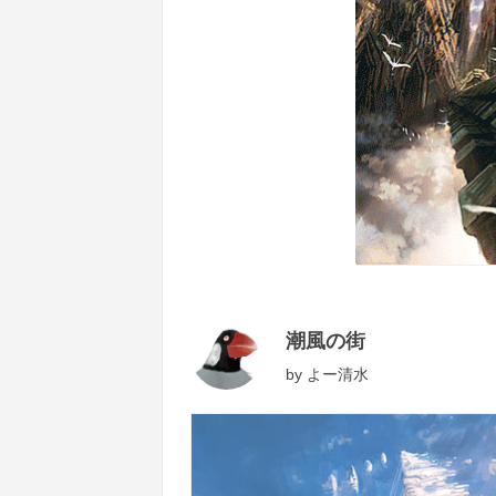
潮風の街
by
よー清水