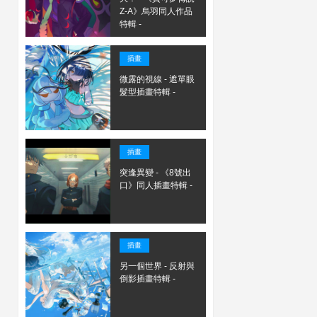
Z-A》烏羽同人作品
特輯 -
插畫
微露的視線 - 遮單眼
髮型插畫特輯 -
插畫
突逢異變 - 《8號出
口》同人插畫特輯 -
插畫
另一個世界 - 反射與
倒影插畫特輯 -