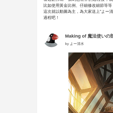
比如使用黃金比例、仔細修改細節等等
這次就以動圖為主，為大家送上“よー
過程吧！
Making of 魔法使いの
by
よー清水