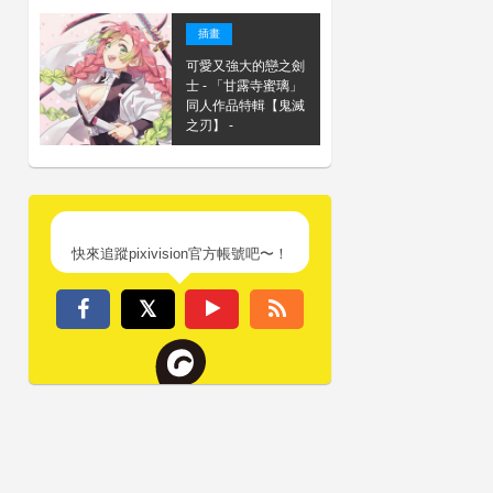
插畫
可愛又強大的戀之劍
士 - 「甘露寺蜜璃」
同人作品特輯【鬼滅
之刃】 -
快來追蹤pixivision官方帳號吧〜！