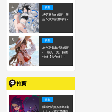
插畫
感受重力的瞬間 - 墜
落＆漂浮插畫特輯 -
插畫
為今夏畫出精彩瞬間
- 「感受一夏」插畫
特輯【大合輯】 -
推薦
插畫
眼神銳利的鏽蝕組老
大！ - 《寶可夢傳說