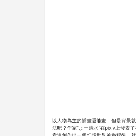
以人物為主的插畫還能畫，但是背景就
法吧？作家“よー清水”在pixiv上
看過創作出一個幻想世界的過程後，就