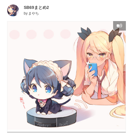
SB69まとめ2
by
まやち
9