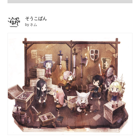
そうこばん
by
ネム