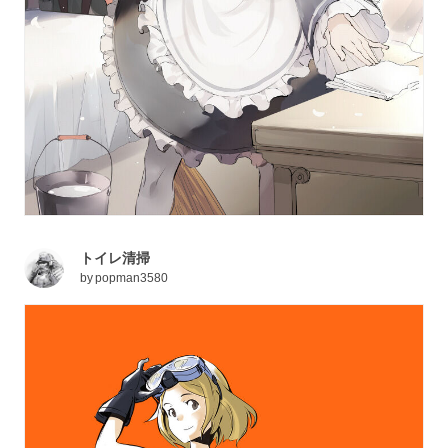
トイレ清掃
by
popman3580