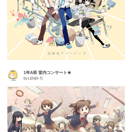
1年A班 室内コンサート★
by
LEN[A-7]