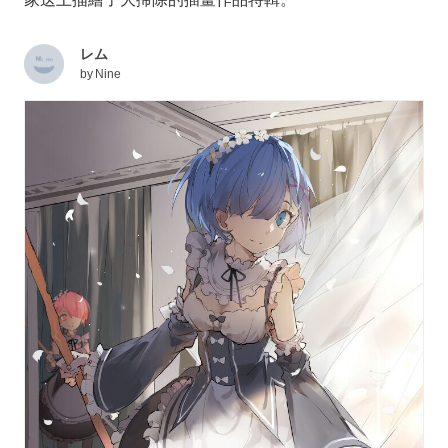
レム
by
Nine