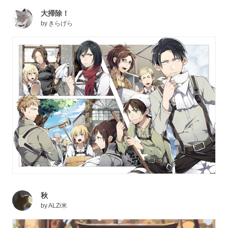
大掃除！
by
きらげら
秋
by
ALZi米