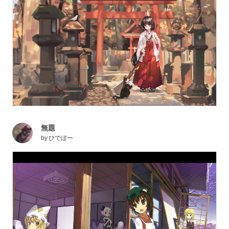
無題
by
ひでぼー