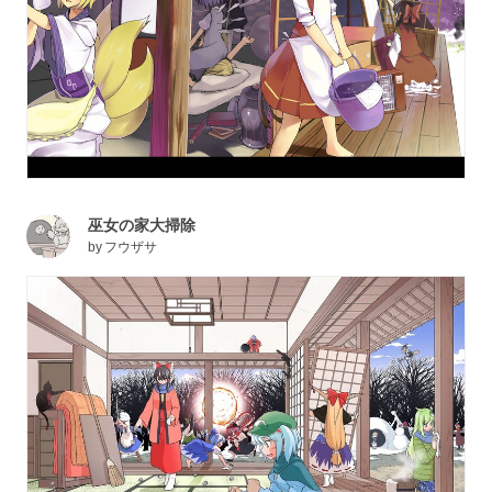
巫女の家大掃除
by
フウザサ