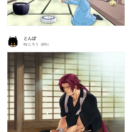
とんぼ
by
じろう（jiro）