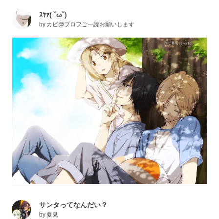
ｽﾔｧ( ˘ω˘)
by
カビ@プロフご一読お願いします
サンタってなんだい？
by
夏見