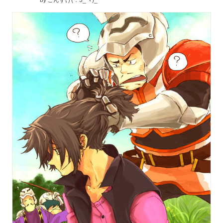
by
ごんすけ(：3_ヽ)_