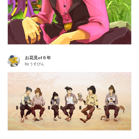
お花見of６年
by
うすぴん