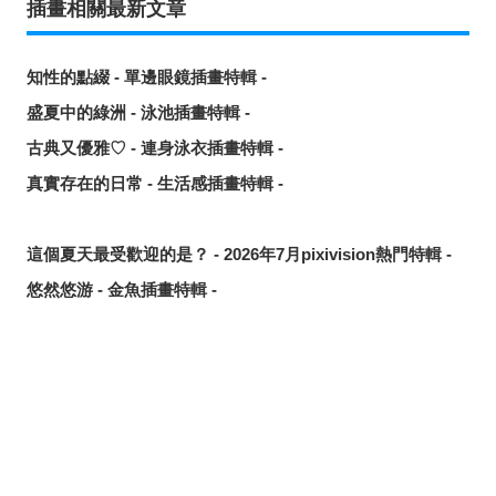
插畫相關最新文章
知性的點綴 - 單邊眼鏡插畫特輯 -
盛夏中的綠洲 - 泳池插畫特輯 -
古典又優雅♡ - 連身泳衣插畫特輯 -
真實存在的日常 - 生活感插畫特輯 -
這個夏天最受歡迎的是？ - 2026年7月pixivision熱門特輯 -
悠然悠游 - 金魚插畫特輯 -
繽紛吸睛♡ - 熱帶水果飲品插畫特輯 -
點綴唇邊 - 美人痣插畫特輯 -
那些年的回憶 - 充滿青春氣息的插畫特輯 -
分享
發佈
分享至LINE
每天都要認真刷！ - 刷牙插畫特輯 -
隨風搖曳 - 馬尾插畫特輯 -