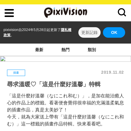
pixivision自2024年5月28日起更新了
隱私權
更新記錄
OK
政策
。
最新
熱門
類別
2019.11.02
插畫
尋求溫暖♡「這是什麼好溫馨」特輯
「這是什麼好溫馨（なにこれ和む）」，是加在能治癒人
心的作品上的標籤。看著便會覺得很幸福的充滿溫柔氣息
的插畫作品，真是太美妙了！
今天，就為大家送上帶有「這是什麼好溫馨（なにこれ和
む）」這一標籤的插畫作品特輯。快來看看吧。