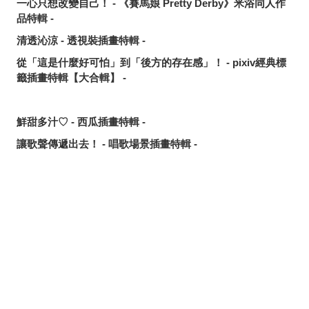
一心只想改變自己！ - 《賽馬娘 Pretty Derby》米浴同人作
品特輯 -
清透沁涼 - 透視裝插畫特輯 -
從「這是什麼好可怕」到「後方的存在感」！ - pixiv經典標
籤插畫特輯【大合輯】 -
鮮甜多汁♡ - 西瓜插畫特輯 -
讓歌聲傳遞出去！ - 唱歌場景插畫特輯 -
可靠的魔術師父！ - 《無職轉生》洛琪希·米格路迪亞同人作
品特輯 -
令人卸下心防的表情 - 「想要守護這個笑容」插畫特輯 -
分享
發佈
分享至LINE
追尋或是逃離？ - 無數的手插畫特輯 -
這個夏天最受歡迎的是？ - 2026年7月pixivision熱門特輯 -
悠然悠游 - 金魚插畫特輯 -
繽紛吸睛♡ - 熱帶水果飲品插畫特輯 -