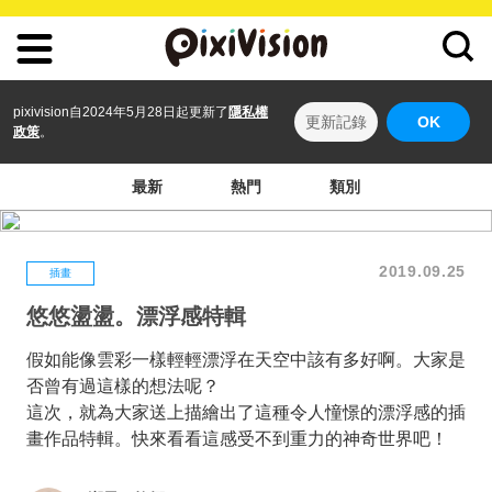
pixivision自2024年5月28日起更新了
隱私權
更新記錄
OK
政策
。
最新
熱門
類別
2019.09.25
插畫
悠悠盪盪。漂浮感特輯
假如能像雲彩一樣輕輕漂浮在天空中該有多好啊。大家是
否曾有過這樣的想法呢？
這次，就為大家送上描繪出了這種令人憧憬的漂浮感的插
畫作品特輯。快來看看這感受不到重力的神奇世界吧！