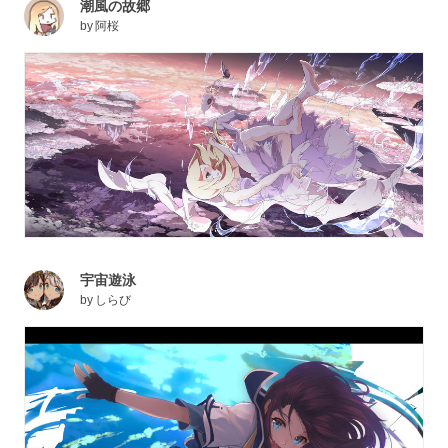
潮風の故郷
by
阿桜
宇宙遊泳
by
しらび