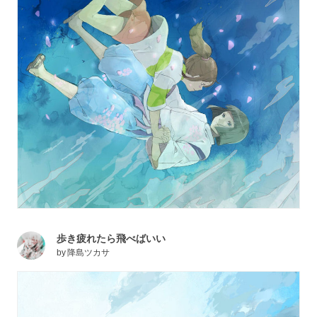
歩き疲れたら飛べばいい
by
降島ツカサ