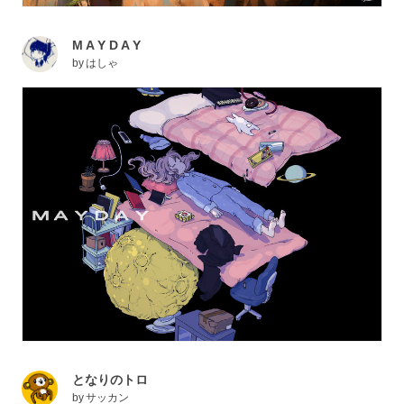
M A Y D A Y
by
はしゃ
となりのトロ
by
サッカン