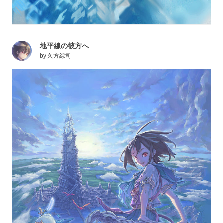
地平線の彼方へ
by
久方綜司