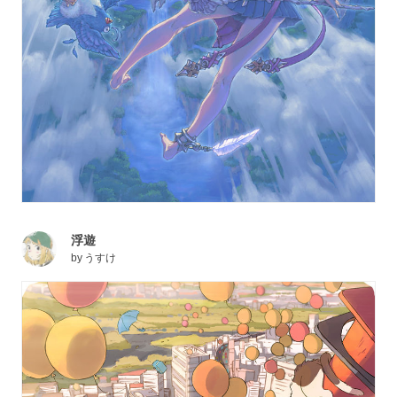
浮遊
by
うすけ