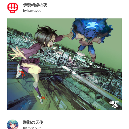
伊勢崎線の夜
by
kawayoo
殺戮の天使
by
ハヤンセ