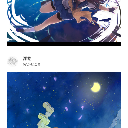
浮遊
by
かぜこま