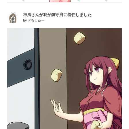
神風さんが我が鎮守府に着任しました
by
ざるしゅー