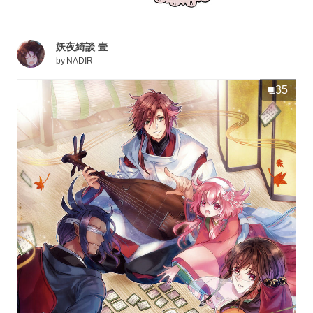
妖夜綺談 壹
by
NADIR
35