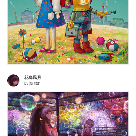
花鳥風月
by
ぽぽぽ