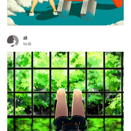
緑
by
縞