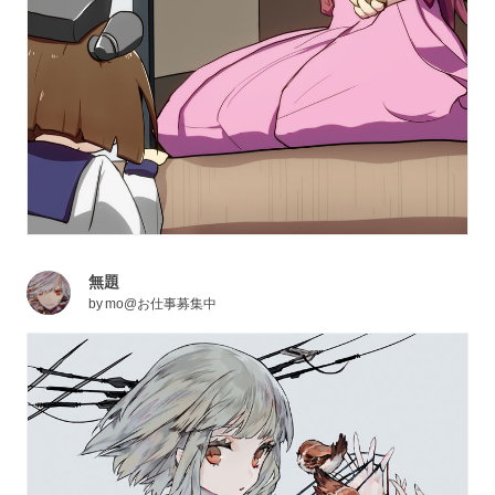
無題
by
mo@お仕事募集中