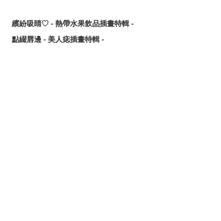
繽紛吸睛♡ - 熱帶水果飲品插畫特輯 -
點綴唇邊 - 美人痣插畫特輯 -
那些年的回憶 - 充滿青春氣息的插畫特輯 -
每天都要認真刷！ - 刷牙插畫特輯 -
隨風搖曳 - 馬尾插畫特輯 -
分享
發佈
分享至LINE
劃破夜空的光芒 - 流星插畫特輯 -
氛圍滿點♡ - 夜間泳池插畫特輯 -
說不定能找到夏日創作靈感？ - 泳裝、比基尼插畫特輯【大
合輯】 -
髮絲中的亮點 - 挑染插畫特輯 -
冰涼消暑 - 冰棒插畫特輯 -
夢幻共演！？ - 《吉伊卡哇》跨界合作同人作品特輯 -