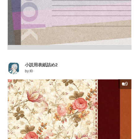
小説用表紙詰め2
by
粋
9