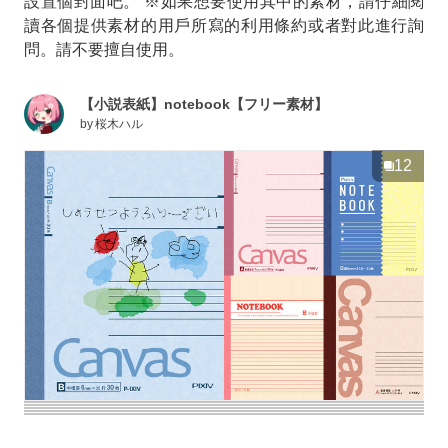
設置個封面吧。 ※如果想要使用其中的素材，請仔細閱
讀各個提供素材的用戶所寫的利用條約或者對此進行詢
問。請不要擅自使用。
【小説表紙】notebook【フリー素材】
by
桜木ハル
12