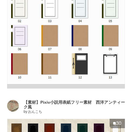
【素材】Pixiv小説用表紙フリー素材 西洋アンティー
ク風
by
おんこち
30