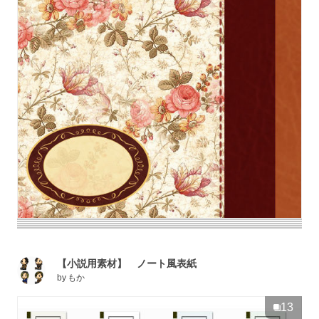
【小説用素材】 ノート風表紙
by
もか
13