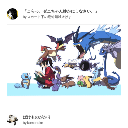
「こらっ、ゼニちゃん静かにしなさい。」
by
スカート下の絶対領域＠げま
ばけものがかり
by
kumosuke