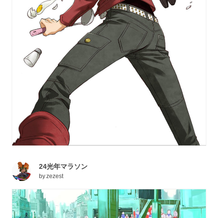
24光年マラソン
by
zezest