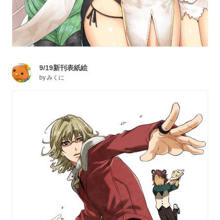
9/19新刊表紙絵
by
みくに