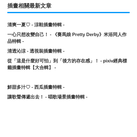
插畫相關最新文章
清爽一夏♡ - 涼鞋插畫特輯 -
一心只想改變自己！ - 《賽馬娘 Pretty Derby》米浴同人作
品特輯 -
清透沁涼 - 透視裝插畫特輯 -
從「這是什麼好可怕」到「後方的存在感」！ - pixiv經典標
籤插畫特輯【大合輯】 -
鮮甜多汁♡ - 西瓜插畫特輯 -
讓歌聲傳遞出去！ - 唱歌場景插畫特輯 -
可靠的魔術師父！ - 《無職轉生》洛琪希·米格路迪亞同人作
品特輯 -
令人卸下心防的表情 - 「想要守護這個笑容」插畫特輯 -
分享
發佈
分享至LINE
追尋或是逃離？ - 無數的手插畫特輯 -