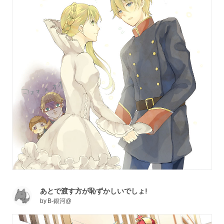
あとで渡す方が恥ずかしいでしょ!
by
B-銀河@