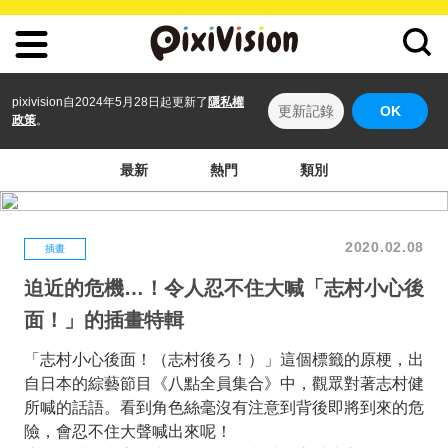
pixivision自2024年5月28日起更新了
隱私權
更新記錄
OK
政策
。
最新
熱門
類別
2020.02.08
插畫
迫近的危機…！令人忍不住大喊「志村小心後
面！」的插畫特輯
「志村小心後面！（志村後ろ！）」這個標籤的原梗，出
自日本的綜藝節目《八點全員集合》中，觀眾對著志村健
所喊的話語。看到角色絲毫沒有注意到背後即將到來的危
險，會忍不住大聲喊出來呢！