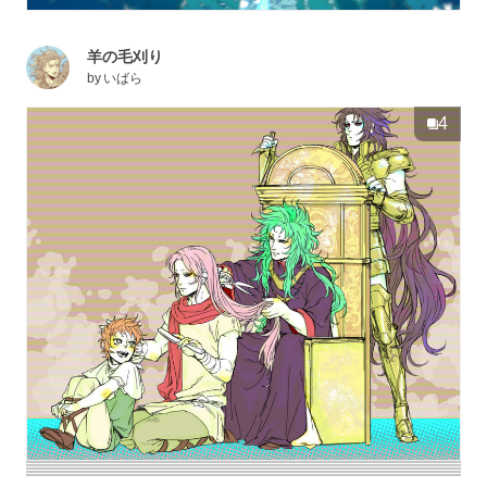
羊の毛刈り
by
いばら
4