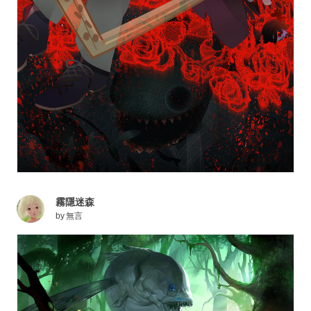
霧隱迷森
by
無言