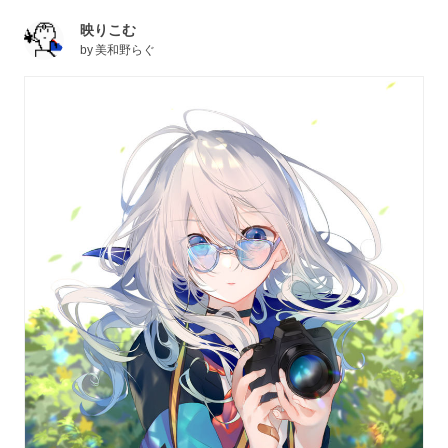
映りこむ
by
美和野らぐ