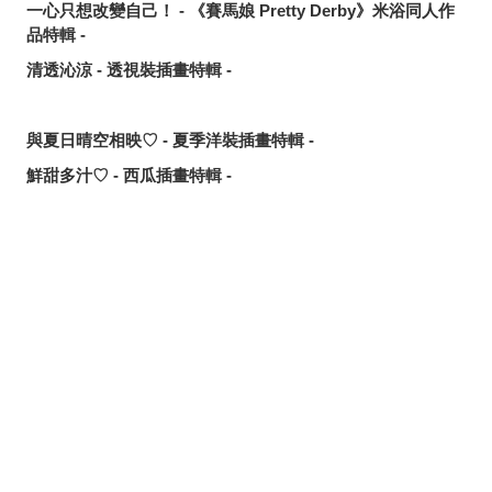
一心只想改變自己！ - 《賽馬娘 Pretty Derby》米浴同人作
品特輯 -
清透沁涼 - 透視裝插畫特輯 -
與夏日晴空相映♡ - 夏季洋裝插畫特輯 -
鮮甜多汁♡ - 西瓜插畫特輯 -
讓歌聲傳遞出去！ - 唱歌場景插畫特輯 -
可靠的魔術師父！ - 《無職轉生》洛琪希·米格路迪亞同人作
品特輯 -
分享
發佈
分享至LINE
令人卸下心防的表情 - 「想要守護這個笑容」插畫特輯 -
追尋或是逃離？ - 無數的手插畫特輯 -
這個夏天最受歡迎的是？ - 2026年7月pixivision熱門特輯 -
悠然悠游 - 金魚插畫特輯 -
繽紛吸睛♡ - 熱帶水果飲品插畫特輯 -
點綴唇邊 - 美人痣插畫特輯 -