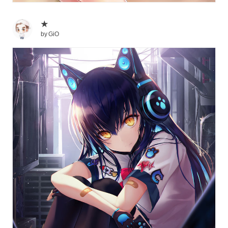
★
by
GiO