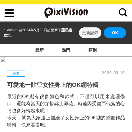
pixivision自2024年5月28日起更新了
隱私權
更新記錄
OK
政策
。
最新
熱門
類別
2020.03.19
插畫
可愛地一貼♡女性身上的OK綳特輯
最近的OK綳有很多顏色和款式，不僅可以用來處理傷
口，還能為當天的穿搭錦上添花。就連因受傷而低落的心
情也會好轉起來呢！
今天，就為大家送上描繪了女性身上的OK綳的插畫作品
特輯。快來看看吧。