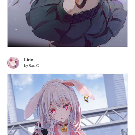
Lirin
by
Bae.C