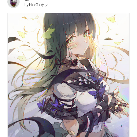
by
HxxG / ホン