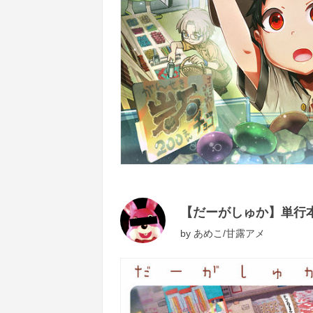
【だーがしゅか】単行
by
あめこ/甘露アメ