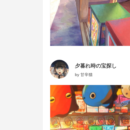
夕暮れ時の宝探し
by
甘辛猫