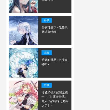
插畫
自然可愛♡ - 低雙馬
尾插畫特輯 -
插畫
透澈的世界 - 水插畫
特輯 -
插畫
可愛又強大的戀之劍
士 - 「甘露寺蜜璃」
同人作品特輯【鬼滅
之刃】 -