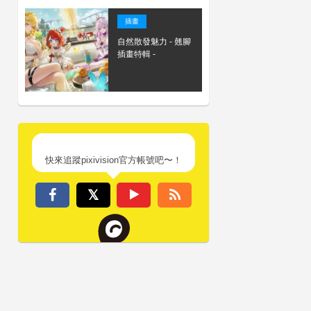
插畫
自然散發魅力 - 翹腳
插畫特輯 -
快來追蹤pixivision官方帳號吧〜！