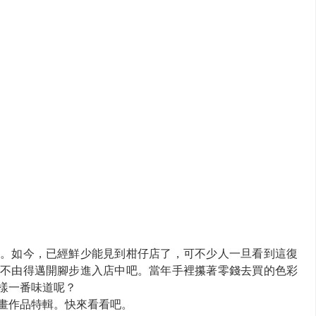
。如今，已經鮮少能見到柑仔店了，可不少人一旦看到這復
不由得邁開腳步進入店中吧。當年手裡攥著零錢去買的色彩
樣一番味道呢？
畫作品特輯。快來看看吧。