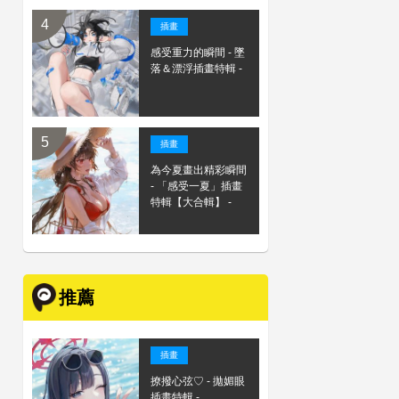
插畫
感受重力的瞬間 - 墜
落＆漂浮插畫特輯 -
插畫
為今夏畫出精彩瞬間
- 「感受一夏」插畫
特輯【大合輯】 -
推薦
插畫
撩撥心弦♡ - 拋媚眼
插畫特輯 -