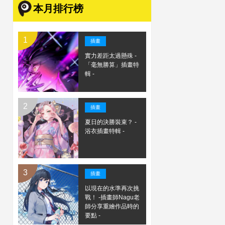
本月排行榜
插畫
實力差距太過懸殊 -
「毫無勝算」插畫特
輯 -
插畫
夏日的決勝裝束？ -
浴衣插畫特輯 -
插畫
以現在的水準再次挑
戰！ -插畫師Nagu老
師分享重繪作品時的
要點 -