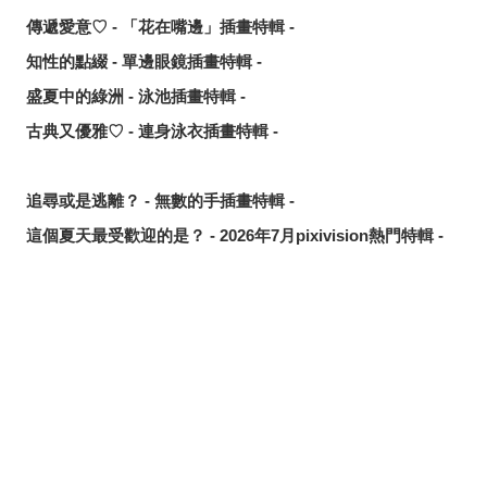
傳遞愛意♡ - 「花在嘴邊」插畫特輯 -
知性的點綴 - 單邊眼鏡插畫特輯 -
盛夏中的綠洲 - 泳池插畫特輯 -
古典又優雅♡ - 連身泳衣插畫特輯 -
追尋或是逃離？ - 無數的手插畫特輯 -
這個夏天最受歡迎的是？ - 2026年7月pixivision熱門特輯 -
悠然悠游 - 金魚插畫特輯 -
繽紛吸睛♡ - 熱帶水果飲品插畫特輯 -
點綴唇邊 - 美人痣插畫特輯 -
分享
發佈
分享至LINE
那些年的回憶 - 充滿青春氣息的插畫特輯 -
每天都要認真刷！ - 刷牙插畫特輯 -
隨風搖曳 - 馬尾插畫特輯 -
劃破夜空的光芒 - 流星插畫特輯 -