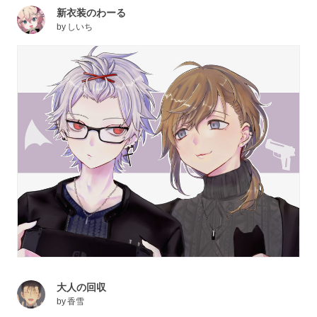
新衣装のわーる
by
しいち
大人の回収
by
香雪