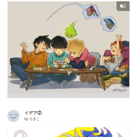
2
イデア②
by
ろきこ