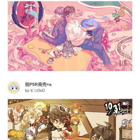
祝P5R発売+a
by
モコOvO
8