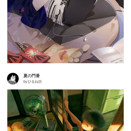
夏の門番
by
ひるね坊