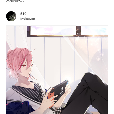
510
by
Suuygo