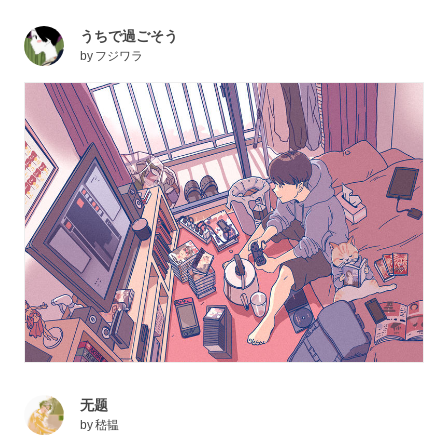
うちで過ごそう
by
フジワラ
无题
by
嵇韫