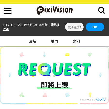
pixivision自2024年5月28日起更新了
隱私權
更新記錄
OK
政策
。
最新
熱門
類別