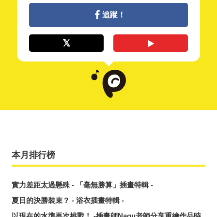
追蹤！
本月排行榜
實力差距太過懸殊 - 「毫無勝算」插畫特輯 -
夏日的決勝裝束？ - 浴衣插畫特輯 -
以現在的水準再次挑戰！ -插畫師Nagu老師分享重繪作品時