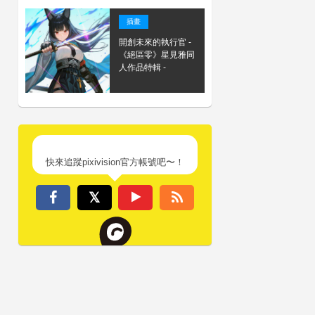
插畫
開創未來的執行官 -
《絕區零》星見雅同
人作品特輯 -
快來追蹤pixivision官方帳號吧〜！