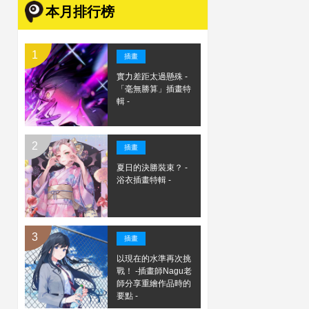
本月排行榜
插畫
實力差距太過懸殊 -
「毫無勝算」插畫特
輯 -
插畫
夏日的決勝裝束？ -
浴衣插畫特輯 -
插畫
以現在的水準再次挑
戰！ -插畫師Nagu老
師分享重繪作品時的
要點 -