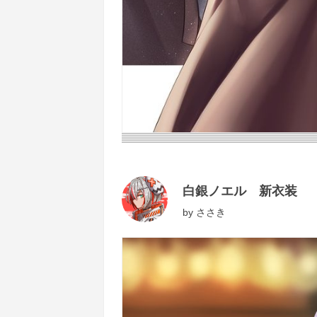
白銀ノエル 新衣装
by
ささき