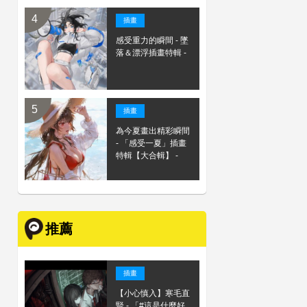
插畫
感受重力的瞬間 - 墜
落＆漂浮插畫特輯 -
插畫
為今夏畫出精彩瞬間
- 「感受一夏」插畫
特輯【大合輯】 -
推薦
插畫
【小心慎入】寒毛直
豎 - 「#這是什麼好