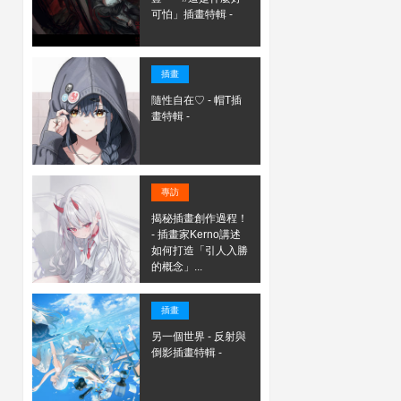
可怕」插畫特輯 -
插畫
隨性自在♡ - 帽T插
畫特輯 -
專訪
揭秘插畫創作過程！
- 插畫家Kerno講述
如何打造「引人入勝
的概念」...
插畫
另一個世界 - 反射與
倒影插畫特輯 -