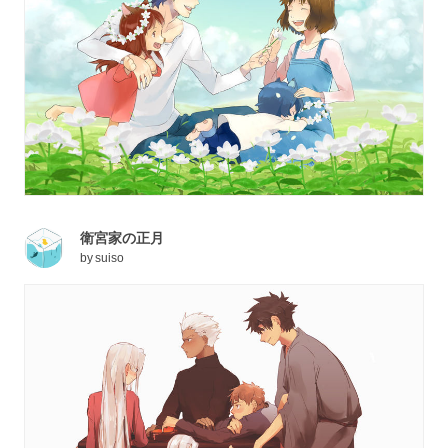
衛宮家の正月
by
suiso