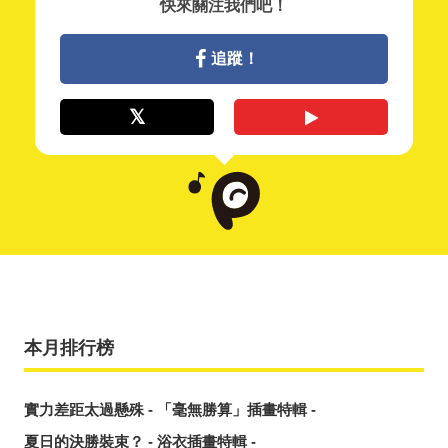
快來關注我們吧！
追蹤！
本月排行榜
實力差距太過懸殊 - 「毫無勝算」插畫特輯 -
夏日的決勝裝束？ - 浴衣插畫特輯 -