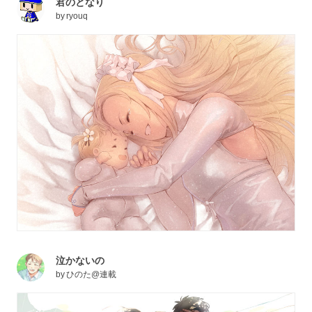
君のとなり
by
ryouq
泣かないの
by
ひのた@連載