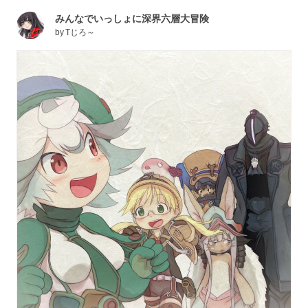
みんなでいっしょに深界六層大冒険
by
Tじろ～