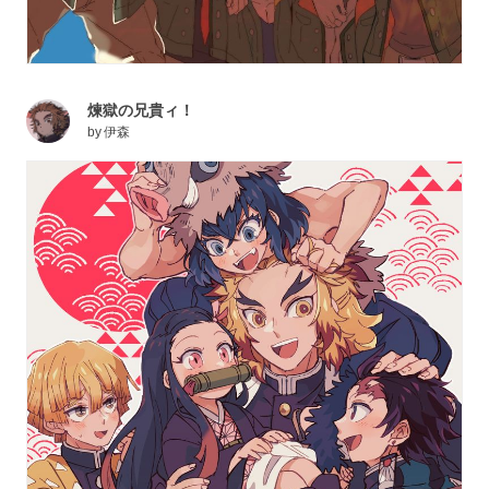
煉獄の兄貴ィ！
by
伊森