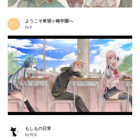
ようこそ希望ヶ峰学園へ
by
8
もしもの日常
by
玲汰