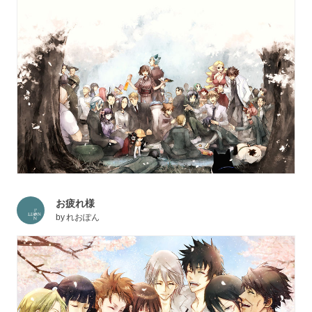
お疲れ様
by
れおぽん