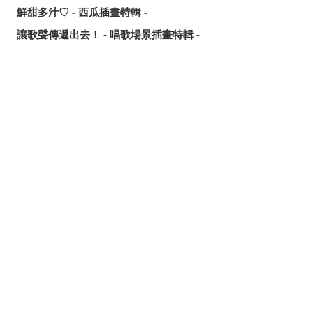
鮮甜多汁♡ - 西瓜插畫特輯 -
讓歌聲傳遞出去！ - 唱歌場景插畫特輯 -
可靠的魔術師父！ - 《無職轉生》洛琪希·米格路迪亞同人作
品特輯 -
令人卸下心防的表情 - 「想要守護這個笑容」插畫特輯 -
分享
發佈
分享至LINE
追尋或是逃離？ - 無數的手插畫特輯 -
這個夏天最受歡迎的是？ - 2026年7月pixivision熱門特輯 -
悠然悠游 - 金魚插畫特輯 -
繽紛吸睛♡ - 熱帶水果飲品插畫特輯 -
點綴唇邊 - 美人痣插畫特輯 -
那些年的回憶 - 充滿青春氣息的插畫特輯 -
每天都要認真刷！ - 刷牙插畫特輯 -
隨風搖曳 - 馬尾插畫特輯 -