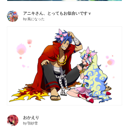
アニキさん、とってもお似合いですｖ
by
風になった
おかえり
by
顎紗雪