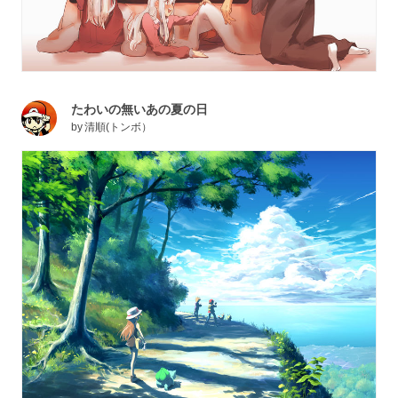
たわいの無いあの夏の日
by
清順(トンボ）