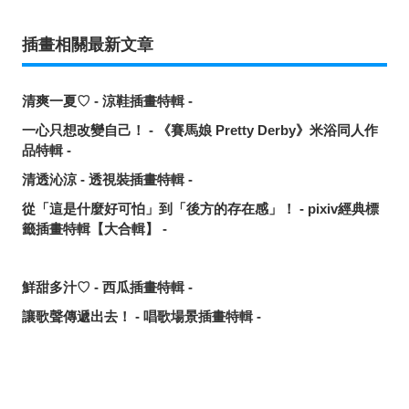
插畫相關最新文章
清爽一夏♡ - 涼鞋插畫特輯 -
一心只想改變自己！ - 《賽馬娘 Pretty Derby》米浴同人作
品特輯 -
清透沁涼 - 透視裝插畫特輯 -
從「這是什麼好可怕」到「後方的存在感」！ - pixiv經典標
籤插畫特輯【大合輯】 -
鮮甜多汁♡ - 西瓜插畫特輯 -
讓歌聲傳遞出去！ - 唱歌場景插畫特輯 -
可靠的魔術師父！ - 《無職轉生》洛琪希·米格路迪亞同人作
品特輯 -
令人卸下心防的表情 - 「想要守護這個笑容」插畫特輯 -