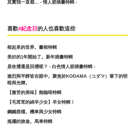
其實我一直都… - 情人節插畫特輯 -
喜歡
紀念日
的人也喜歡這些
框起來的世界。畫框特輯
美好的1年開始了。新年插畫特輯
是收禮還是回禮呢？ - 白色情人節插畫特輯 -
激烈與平靜皆在眼中。聚焦於KODAMA（コダマ）筆下的明
暗與光輝。
【微苦的美味】熱咖啡特輯
【毛茸茸的綿羊少女】羊女特輯！
鋼鐵搭檔。機車與少女特輯
搖擺的旅途。馬車特輯