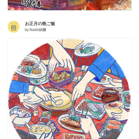
お正月の晩ご飯
by
Nadir納爾