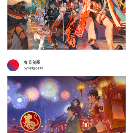
春节贺图
by
神般de神