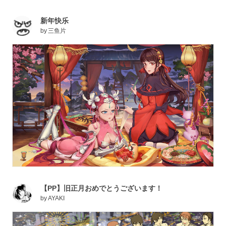
新年快乐
by
三鱼片
【PP】旧正月おめでとうございます！
by
AYAKI