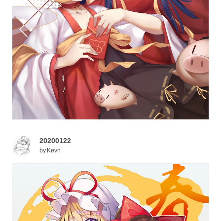
20200122
by
Kevn