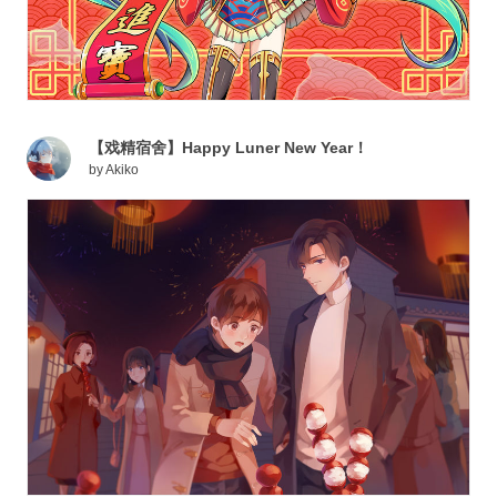
【戏精宿舍】Happy Luner New Year！
by
Akiko