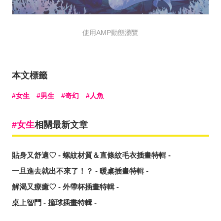
使用AMP動態瀏覽
本文標籤
女生
男生
奇幻
人魚
女生
相關最新文章
貼身又舒適♡ - 螺紋材質＆直條紋毛衣插畫特輯 -
一旦進去就出不來了！？ - 暖桌插畫特輯 -
解渴又療癒♡ - 外帶杯插畫特輯 -
桌上智鬥 - 撞球插畫特輯 -