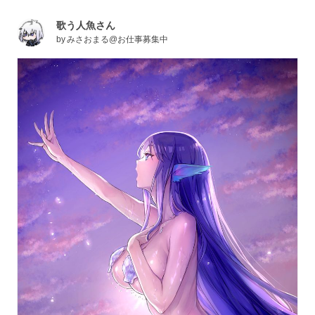
歌う人魚さん
by
みさおまる@お仕事募集中