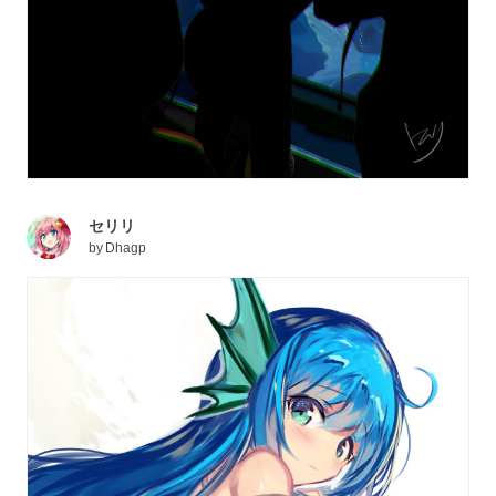
セリリ
by
Dhagp