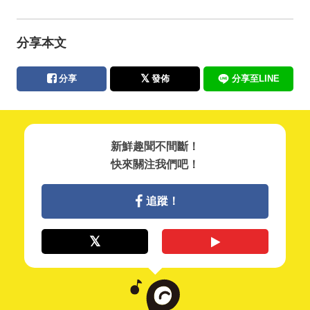
分享本文
分享
發佈
分享至LINE
新鮮趣聞不間斷！
快來關注我們吧！
追蹤！