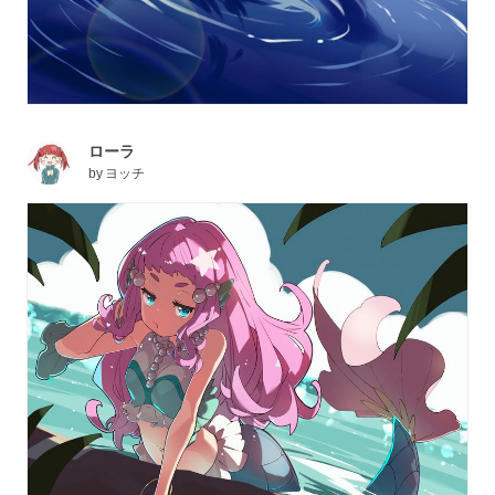
ローラ
by
ヨッチ