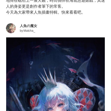
地倚在礁石上一展天籟，時而倘佯在海底悠遊嬉戲，其迷
人的身姿更是創作者筆下的常客。
今天為大家帶來人魚插畫特輯。快來看看吧。
人魚の魔女
by
Matcha_