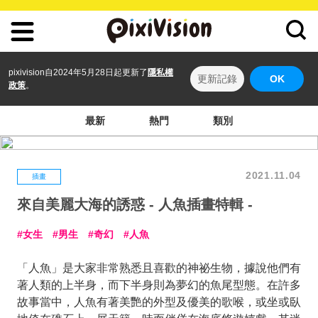
pixivision自2024年5月28日起更新了
隱私權
更新記錄
OK
政策
。
最新
熱門
類別
2021.11.04
插畫
來自美麗大海的誘惑 - 人魚插畫特輯 -
女生
男生
奇幻
人魚
「人魚」是大家非常熟悉且喜歡的神祕生物，據說他們有
著人類的上半身，而下半身則為夢幻的魚尾型態。在許多
故事當中，人魚有著美艷的外型及優美的歌喉，或坐或臥