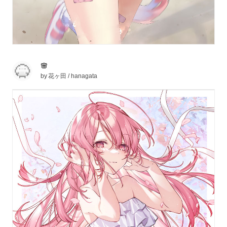
🌸
by
花ヶ田 / hanagata