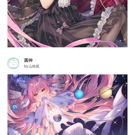
圆神
by
山桂贰