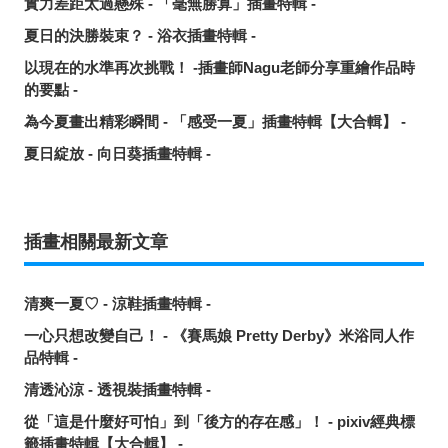
實力差距太過懸殊 - 「毫無勝算」插畫特輯 -
夏日的決勝裝束？ - 浴衣插畫特輯 -
以現在的水準再次挑戰！ -插畫師Nagu老師分享重繪作品時
的要點 -
為今夏畫出精彩瞬間 - 「感受一夏」插畫特輯【大合輯】 -
夏日綻放 - 向日葵插畫特輯 -
插畫相關最新文章
清爽一夏♡ - 涼鞋插畫特輯 -
一心只想改變自己！ - 《賽馬娘 Pretty Derby》米浴同人作
品特輯 -
清透沁涼 - 透視裝插畫特輯 -
從「這是什麼好可怕」到「後方的存在感」！ - pixiv經典標
籤插畫特輯【大合輯】 -