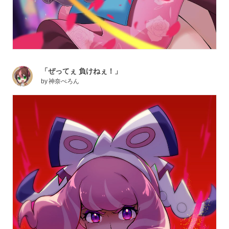
「ぜってぇ 負けねぇ！」
by
神奈ぺろん