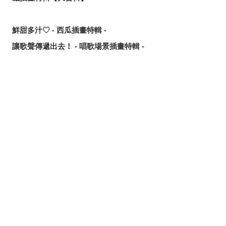
鮮甜多汁♡ - 西瓜插畫特輯 -
讓歌聲傳遞出去！ - 唱歌場景插畫特輯 -
可靠的魔術師父！ - 《無職轉生》洛琪希·米格路迪亞同人作
品特輯 -
令人卸下心防的表情 - 「想要守護這個笑容」插畫特輯 -
分享
發佈
分享至LINE
追尋或是逃離？ - 無數的手插畫特輯 -
這個夏天最受歡迎的是？ - 2026年7月pixivision熱門特輯 -
悠然悠游 - 金魚插畫特輯 -
繽紛吸睛♡ - 熱帶水果飲品插畫特輯 -
點綴唇邊 - 美人痣插畫特輯 -
那些年的回憶 - 充滿青春氣息的插畫特輯 -
每天都要認真刷！ - 刷牙插畫特輯 -