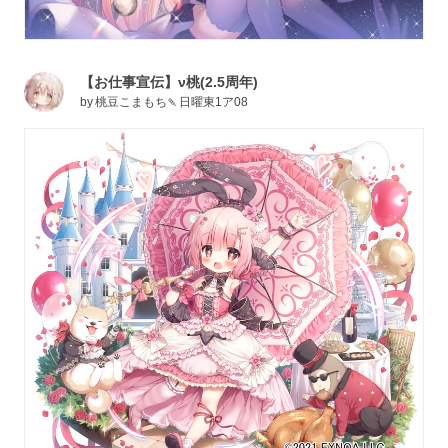
【お仕事宣伝】ν桃(2.5周年)
by
桃豆こまもち🍡日曜東1ア08