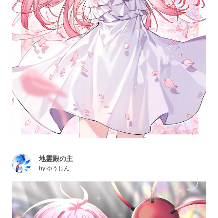
地霊殿の主
by
ゆうじん