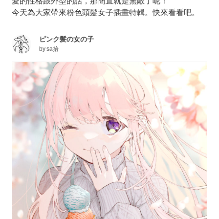
愛的性格跟外型的話，那簡直就是無敵了呢！
今天為大家帶來粉色頭髮女子插畫特輯。快來看看吧。
ピンク髪の女の子
by
sa拾