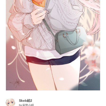
Skeb絵2
by
萩野小唄