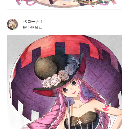
ペローナ！
by
小林 紗近