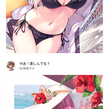
やあ！楽しんでる？
by
餅路チオ