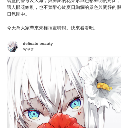
碧藍的蒼穹及大海，與鮮艷的花朵形成色彩鮮明的對比，
讓人眼花繚亂，也不禁醉心於夏日絢爛的景色與閒靜的假
日氛圍中。
今天為大家帶來朱槿插畫特輯。快來看看吧。
delicate beauty
by
やぎ