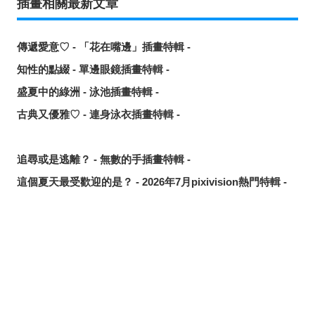
插畫相關最新文章
傳遞愛意♡ - 「花在嘴邊」插畫特輯 -
知性的點綴 - 單邊眼鏡插畫特輯 -
盛夏中的綠洲 - 泳池插畫特輯 -
古典又優雅♡ - 連身泳衣插畫特輯 -
追尋或是逃離？ - 無數的手插畫特輯 -
這個夏天最受歡迎的是？ - 2026年7月pixivision熱門特輯 -
悠然悠游 - 金魚插畫特輯 -
繽紛吸睛♡ - 熱帶水果飲品插畫特輯 -
點綴唇邊 - 美人痣插畫特輯 -
分享
發佈
分享至LINE
那些年的回憶 - 充滿青春氣息的插畫特輯 -
每天都要認真刷！ - 刷牙插畫特輯 -