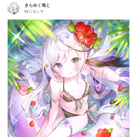
きらめく海と
by
にもし🌞