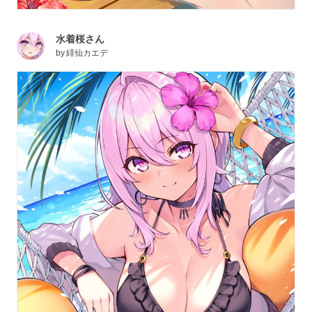
水着桜さん
by
緋仙カエデ