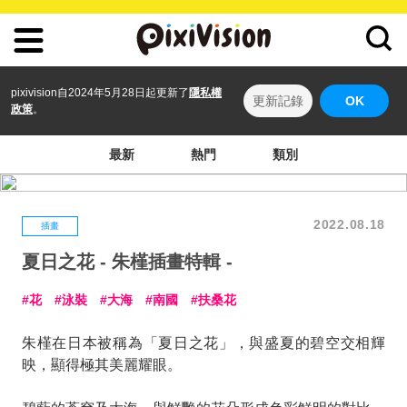
pixivision自2024年5月28日起更新了
隱私權
更新記錄
OK
政策
。
最新
熱門
類別
2022.08.18
插畫
夏日之花 - 朱槿插畫特輯 -
花
泳裝
大海
南國
扶桑花
朱槿在日本被稱為「夏日之花」，與盛夏的碧空交相輝
映，顯得極其美麗耀眼。