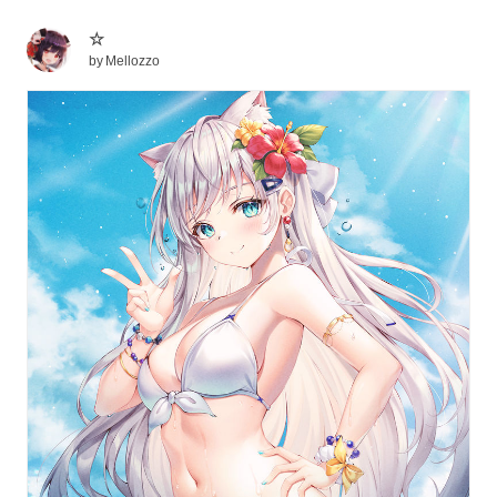
☆
by
Mellozzo