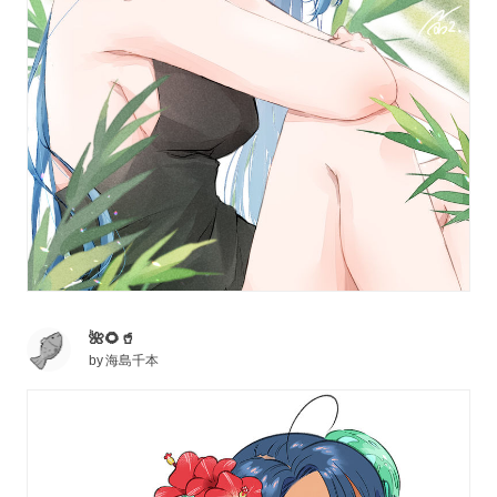
🌺🌻🥤
by
海島千本