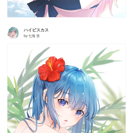
ハイビスカス
by
七海 杏