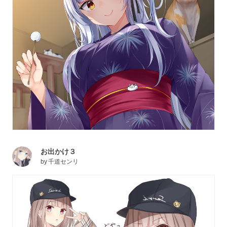
お出かけ３
by
千道センリ