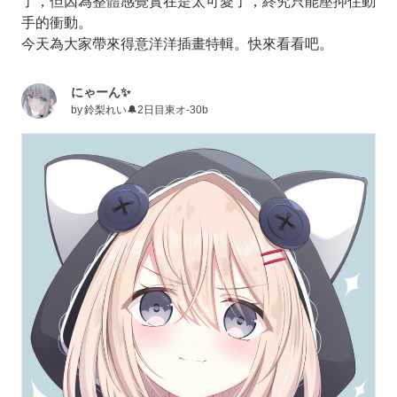
了，但因為整體感覺實在是太可愛了，終究只能壓抑住動
手的衝動。
今天為大家帶來得意洋洋插畫特輯。快來看看吧。
にゃーん✨
by
鈴梨れい🔔2日目東オ-30b