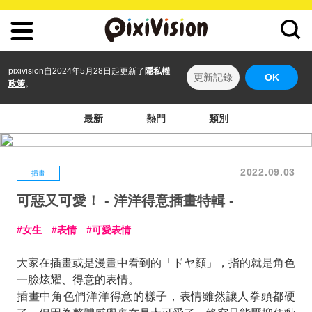
pixivision自2024年5月28日起更新了
隱私權
更新記錄
OK
政策
。
最新
熱門
類別
2022.09.03
插畫
可惡又可愛！ - 洋洋得意插畫特輯 -
女生
表情
可愛表情
大家在插畫或是漫畫中看到的「ドヤ顔」，指的就是角色
一臉炫耀、得意的表情。
插畫中角色們洋洋得意的樣子，表情雖然讓人拳頭都硬