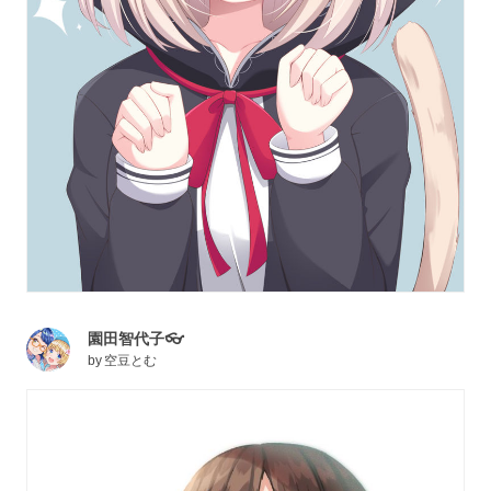
園田智代子👓
by
空豆とむ