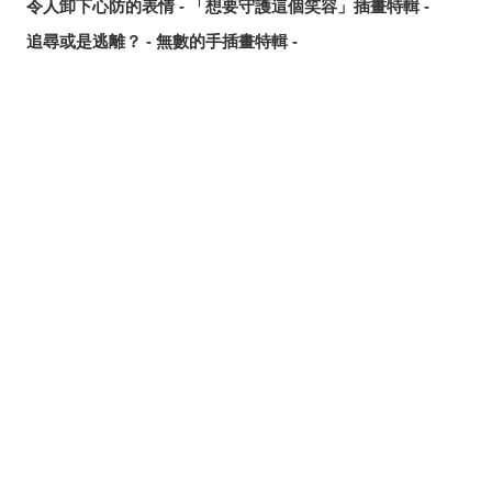
令人卸下心防的表情 - 「想要守護這個笑容」插畫特輯 -
追尋或是逃離？ - 無數的手插畫特輯 -
這個夏天最受歡迎的是？ - 2026年7月pixivision熱門特輯 -
悠然悠游 - 金魚插畫特輯 -
繽紛吸睛♡ - 熱帶水果飲品插畫特輯 -
分享
發佈
分享至LINE
點綴唇邊 - 美人痣插畫特輯 -
那些年的回憶 - 充滿青春氣息的插畫特輯 -
每天都要認真刷！ - 刷牙插畫特輯 -
隨風搖曳 - 馬尾插畫特輯 -
劃破夜空的光芒 - 流星插畫特輯 -
氛圍滿點♡ - 夜間泳池插畫特輯 -
說不定能找到夏日創作靈感？ - 泳裝、比基尼插畫特輯【大
合輯】 -
髮絲中的亮點 - 挑染插畫特輯 -