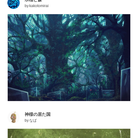
by
kakotomirai
神様の居た国
by
なば