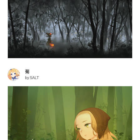
菊
by
SALT