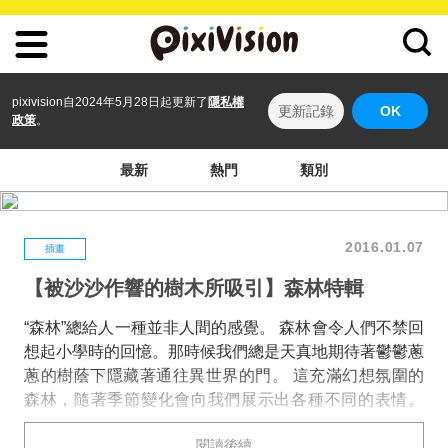
pixivision自2024年5月28日起更新了
隱私權
更新記錄
OK
政策
。
最新
熱門
類別
2016.01.07
插畫
【被沙沙作響的樹木所吸引】森林特輯
“森林”總給人一種並非人間的感覺。 森林會令人們不禁回
想起小學時的回憶。那時候我們總是天真地期待著鬱鬱蔥
蔥的樹蔭下隱藏著通往異世界的門。 這充滿幻想氛圍的
森林，隨著季節變化會向我們展示出各種不同的表情。
春日裡和煦溫暖的向陽處，夏日裡令人心曠神怡的綠色，
閱讀後續
秋日裡醒目的紅葉，冬日裡寂靜得彷彿會將人吞噬的可怕