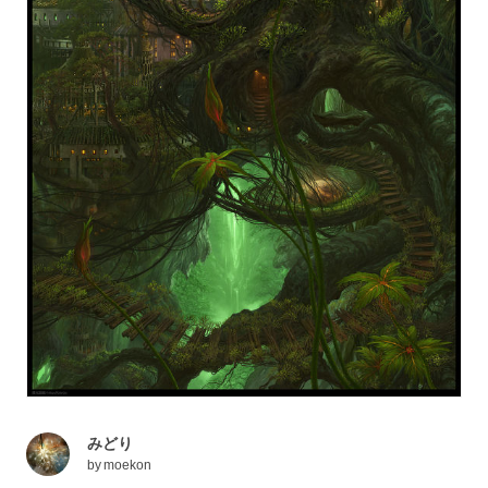
みどり
by
moekon