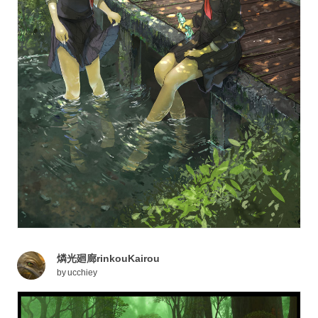
燐光廻廊rinkouKairou
by
ucchiey