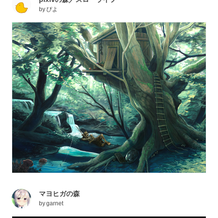
by
ぴよ
マヨヒガの森
by
garnet