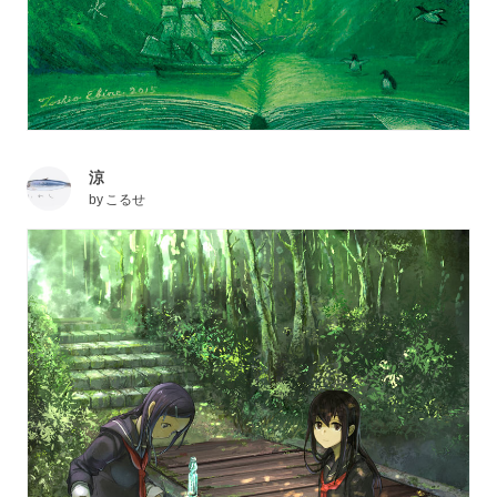
涼
by
こるせ