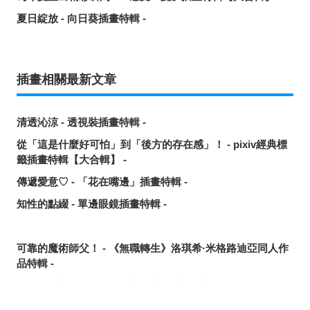
夏日綻放 - 向日葵插畫特輯 -
插畫相關最新文章
清透沁涼 - 透視裝插畫特輯 -
從「這是什麼好可怕」到「後方的存在感」！ - pixiv經典標
籤插畫特輯【大合輯】 -
傳遞愛意♡ - 「花在嘴邊」插畫特輯 -
知性的點綴 - 單邊眼鏡插畫特輯 -
可靠的魔術師父！ - 《無職轉生》洛琪希·米格路迪亞同人作
品特輯 -
令人卸下心防的表情 - 「想要守護這個笑容」插畫特輯 -
追尋或是逃離？ - 無數的手插畫特輯 -