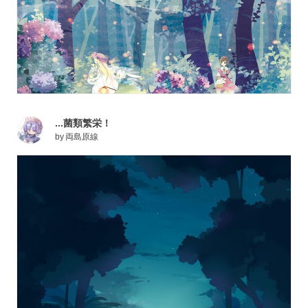
...菌類繁栄！
by
両島原線