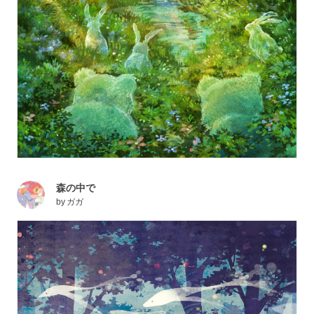
森の中で
by
ガガ