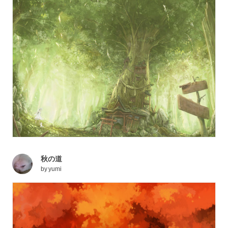
秋の道
by
yumi