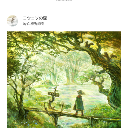
的森林，都有其獨有的魅力。 下面就為大家送上描繪了
“森林”的作品特輯。讓我們當作是去探索深山，一起欣賞
ヨウコソの森
一下吧。
by
白樺兎師春