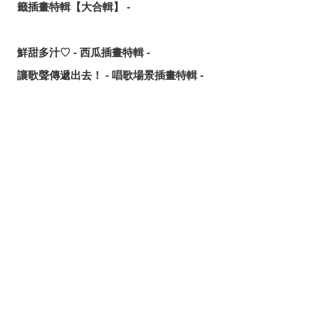
籤插畫特輯【大合輯】 -
鮮甜多汁♡ - 西瓜插畫特輯 -
讓歌聲傳遞出去！ - 唱歌場景插畫特輯 -
可靠的魔術師父！ - 《無職轉生》洛琪希·米格路迪亞同人作
品特輯 -
令人卸下心防的表情 - 「想要守護這個笑容」插畫特輯 -
分享
發佈
分享至LINE
追尋或是逃離？ - 無數的手插畫特輯 -
這個夏天最受歡迎的是？ - 2026年7月pixivision熱門特輯 -
悠然悠游 - 金魚插畫特輯 -
繽紛吸睛♡ - 熱帶水果飲品插畫特輯 -
點綴唇邊 - 美人痣插畫特輯 -
那些年的回憶 - 充滿青春氣息的插畫特輯 -
每天都要認真刷！ - 刷牙插畫特輯 -