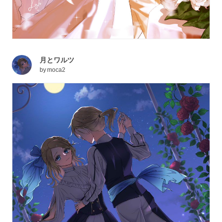
月とワルツ
by
moca2