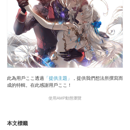
此為用戶ここ透過
「提供主題」
，提供我們想法所撰寫而
成的特輯。在此感謝用戶ここ！
使用AMP動態瀏覽
本文標籤