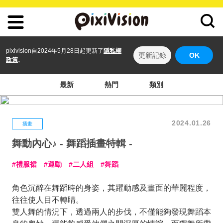
pixivision自2024年5月28日起更新了
隱私權
更新記錄
OK
政策
。
最新
熱門
類別
2024.01.26
插畫
舞動內心♪ - 舞蹈插畫特輯 -
禮服裙
運動
二人組
舞蹈
角色沉醉在舞蹈時的身姿，其躍動感及畫面的華麗程度，
往往使人目不轉睛。
雙人舞的情況下，透過兩人的步伐，不僅能夠發現舞蹈本