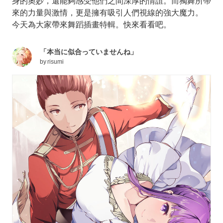
身的奧妙，還能夠感受他們之間深厚的情誼。而獨舞所帶
來的力量與激情，更是擁有吸引人們視線的強大魔力。
今天為大家帶來舞蹈插畫特輯。快來看看吧。
「本当に似合っていませんね」
by
risumi