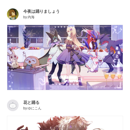
今夜は踊りましょう
by
内海
花と踊る
by
ゆにこん