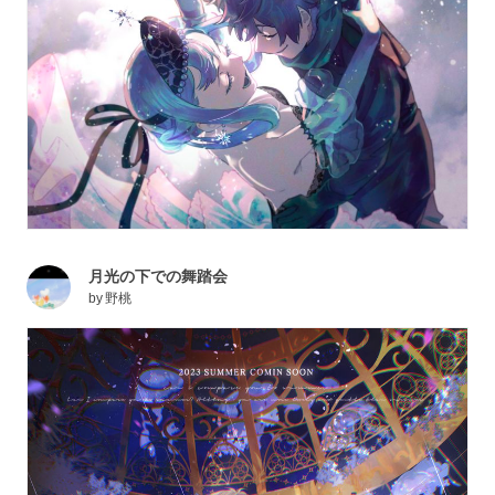
月光の下での舞踏会
by
野桃