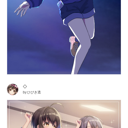
◇
by
ひびき透