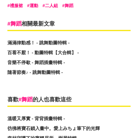
禮服裙
運動
二人組
舞蹈
舞蹈
相關最新文章
滿滿律動感！ - 跳舞動圖特輯 -
百看不厭！ - 動圖特輯【大合輯】 -
音樂不停歇 - 舞蹈插畫特輯 -
隨著節奏♪ - 跳舞動圖特輯 -
喜歡
舞蹈
的人也喜歡這些
溫暖又厚實 - 背背插畫特輯 -
彷彿將寶石鎖入畫中。愛上みちょ筆下的光輝