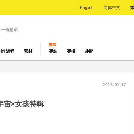
English
简体中文
多一份精彩
靈感
創作過程
素材
專訪
專欄
趣聞
2016.01.17
宇宙×女孩特輯