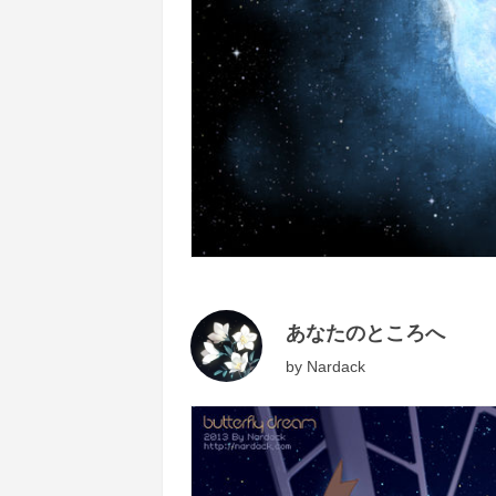
あなたのところへ
by
Nardack