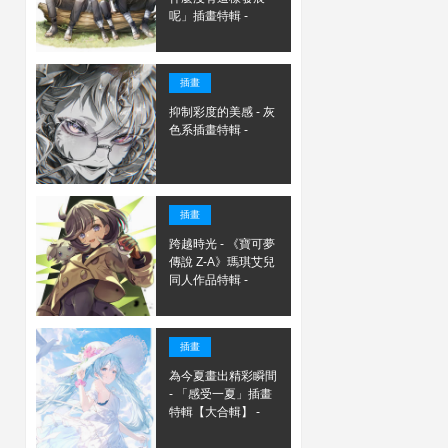
呢」插畫特輯 -
插畫
抑制彩度的美感 - 灰
色系插畫特輯 -
插畫
跨越時光 - 《寶可夢
傳說 Z-A》瑪琪艾兒
同人作品特輯 -
插畫
為今夏畫出精彩瞬間
- 「感受一夏」插畫
特輯【大合輯】 -