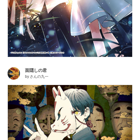
面隠しの君
by
さんの九一