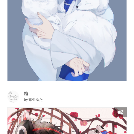
梅
by
篠亜ゆた
2