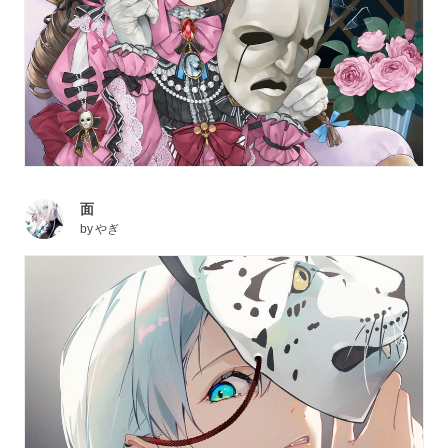
面
by
やぎ