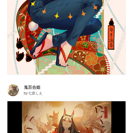
鬼百合姫
by
七原しえ