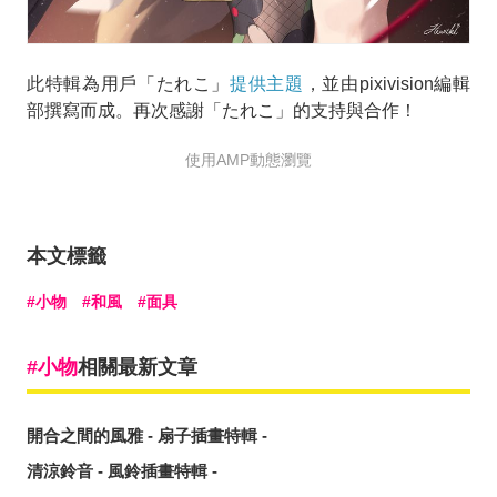
此特輯為用戶「たれこ」
提供主題
，並由pixivision編輯
部撰寫而成。再次感謝「たれこ」的支持與合作！
使用AMP動態瀏覽
本文標籤
小物
和風
面具
小物
相關最新文章
開合之間的風雅 - 扇子插畫特輯 -
清涼鈴音 - 風鈴插畫特輯 -