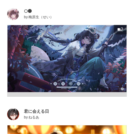
🌕🌑
by
梅原生（せい）
2
君に会える日
by
ねるあ