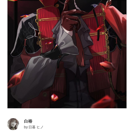
白椿
by
日暮 ヒノ