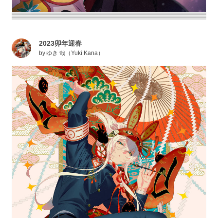
2023卯年迎春
by
ゆき 哉（Yuki Kana）