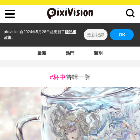
pixivision自2024年5月28日起更新了
隱私權
更新記錄
OK
政策
。
最新
熱門
類別
#杯中
特輯一覽