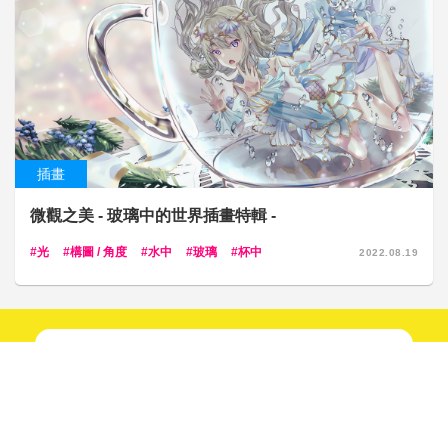
插畫
微觀之美 - 玻璃中的世界插畫特輯 -
光
構圖 / 角度
水中
玻璃
杯中
2022.08.19
新鮮趣聞不間斷！
快來關注我們吧！
追蹤！