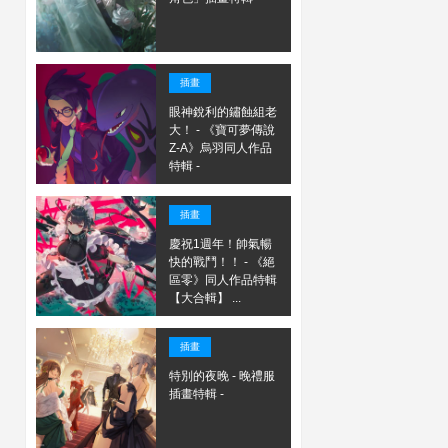
插畫
眼神銳利的鏽蝕組老
大！ - 《寶可夢傳說
Z-A》烏羽同人作品
特輯 -
插畫
慶祝1週年！帥氣暢
快的戰鬥！！ - 《絕
區零》同人作品特輯
【大合輯】 ...
插畫
特別的夜晚 - 晚禮服
插畫特輯 -