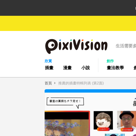
生活需要
欣賞
創作
插畫
漫畫
小說
畫法教學
首頁
推薦的插畫特輯列表 (第2面)