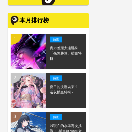
本月排行榜
插畫
實力差距太過懸殊 -
「毫無勝算」插畫特
輯 -
插畫
夏日的決勝裝束？ -
浴衣插畫特輯 -
插畫
以現在的水準再次挑
戰！ -插畫師Nagu老