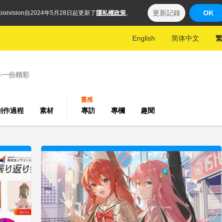
更新記錄
OK
pixivision自2024年5月28日起更新了
隱私權政策
。
English
简体中文
多一份精彩
靈感
創作過程
素材
專訪
專欄
趣聞