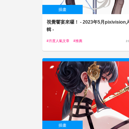
插畫
視覺饗宴來囉！ - 2023年5月pixivisio
輯 -
月度人氣文章
推薦
2
插畫