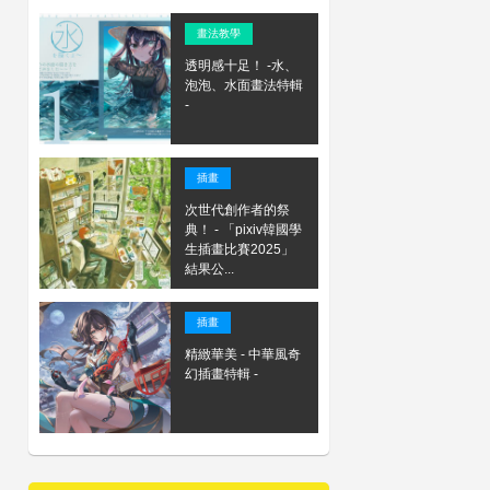
畫法教學
透明感十足！ -水、
泡泡、水面畫法特輯
-
插畫
次世代創作者的祭
典！ - 「pixiv韓國學
生插畫比賽2025」
結果公...
插畫
精緻華美 - 中華風奇
幻插畫特輯 -