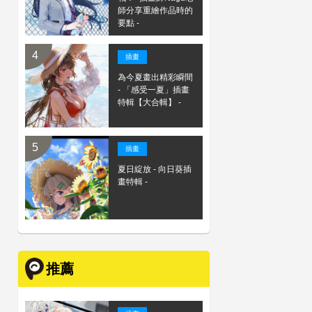
師分享重繪作品時的
要點 -
插畫
為今夏畫出精彩瞬間
- 「感受一夏」插畫
特輯【大合輯】 -
插畫
夏日綻放 - 向日葵插
畫特輯 -
推薦