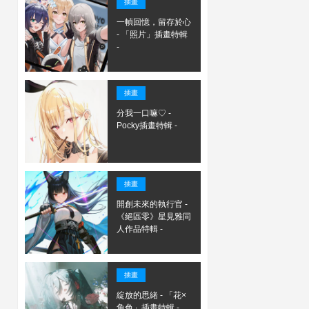
插畫
一幀回憶，留存於心
- 「照片」插畫特輯
-
插畫
分我一口嘛♡ -
Pocky插畫特輯 -
插畫
開創未來的執行官 -
《絕區零》星見雅同
人作品特輯 -
插畫
綻放的思緒 - 「花×
角色」插畫特輯 -