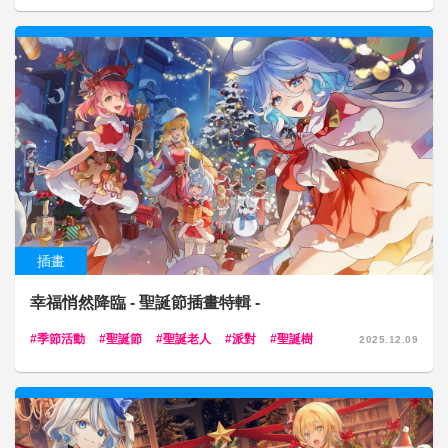
插畫
幸福悄然降臨 - 聖誕節插畫特輯 -
季節活動
聖誕節
聖誕老人
派對
聖誕樹
2025.12.09