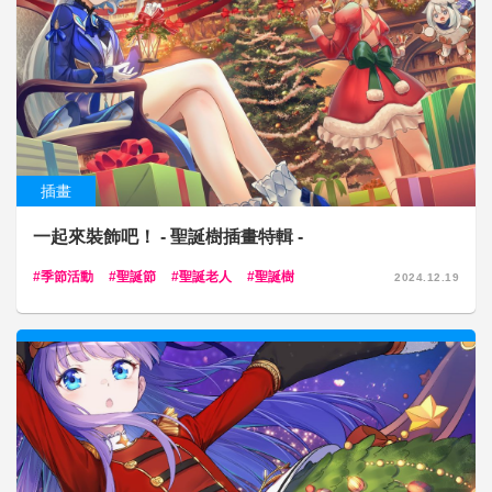
插畫
一起來裝飾吧！ - 聖誕樹插畫特輯 -
季節活動
聖誕節
聖誕老人
聖誕樹
2024.12.19