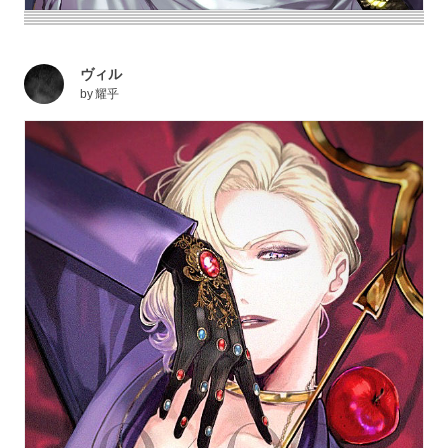
ヴィル
by
耀乎