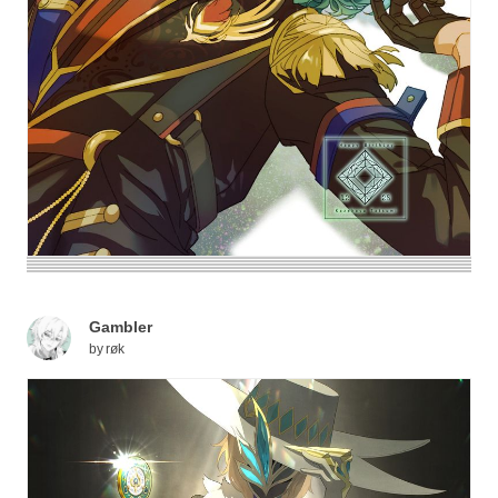
Gambler
by
røk