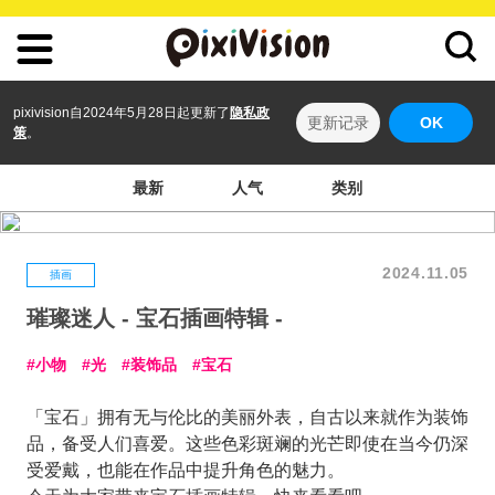
pixivision自2024年5月28日起更新了
隐私政
更新记录
OK
策
。
最新
人气
类别
2024.11.05
插画
璀璨迷人 - 宝石插画特辑 -
小物
光
装饰品
宝石
「宝石」拥有无与伦比的美丽外表，自古以来就作为装饰
品，备受人们喜爱。这些色彩斑斓的光芒即使在当今仍深
受爱戴，也能在作品中提升角色的魅力。