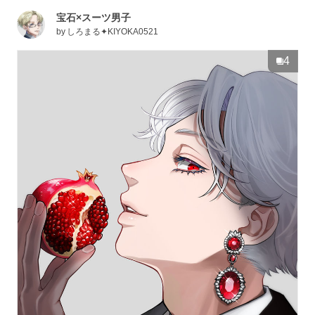
宝石×スーツ男子
by
しろまる✦KIYOKA0521
4