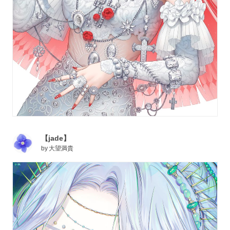
【jade】
by
大望満貴