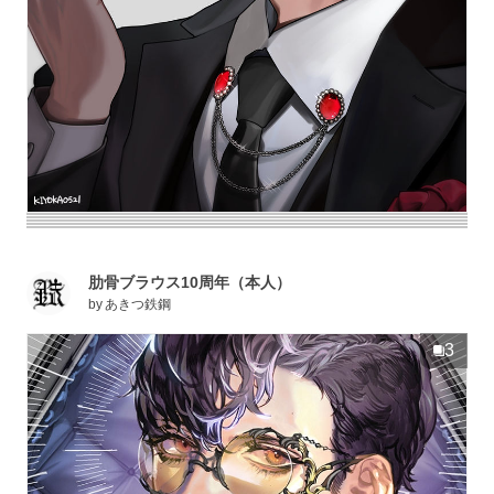
肋骨ブラウス10周年（本人）
by
あきつ鉄鋼
3