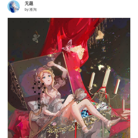
无题
by
淅洵