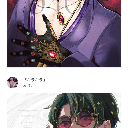
『キラキラ』
by
僕。