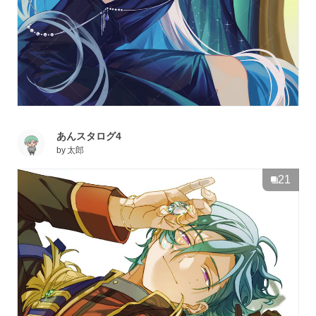
あんスタログ4
by
太郎
21