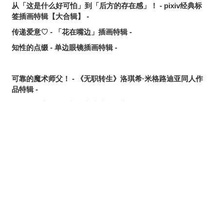
从「这是什么好可怕」到「后方的存在感」！ - pixiv经典标
签插画特辑【大合辑】 -
传递爱意♡ - 「花在嘴边」插画特辑 -
知性的点缀 - 单边眼镜插画特辑 -
可靠的魔术师父！ - 《无职转生》洛琪希·米格路迪亚同人作
品特辑 -
令人卸下心防 - 「想要守护这个笑容」插画特辑 -
是敌是友？ - 无数的手插画特辑 -
夏日人气王！ - 2026年7月pixivision热门特辑 -
悠然游弋 - 金鱼插画特辑 -
缤纷吸睛♡ - 水果饮品插画特辑 -
点缀唇边 - 美人痣插画特辑 -
欢乐时光 - 充满青春气息的插画特辑 -
每日好习惯！ - 刷牙插画特辑 -