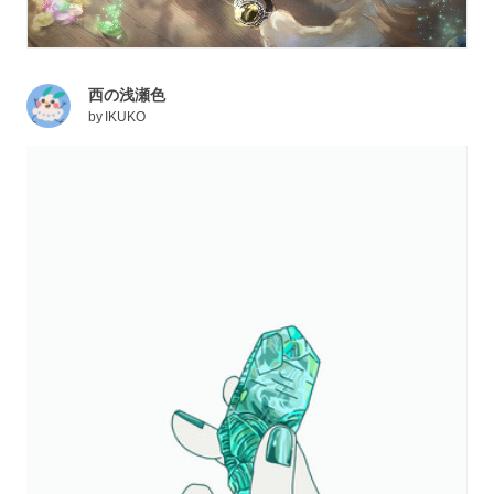
西の浅瀬色
by
IKUKO