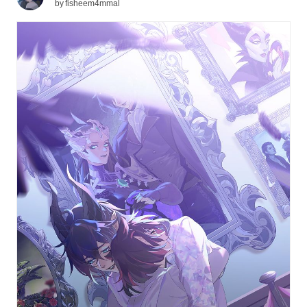
by
fisheem4mmal