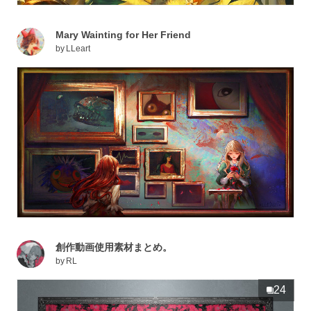
Mary Wainting for Her Friend
by
LLeart
創作動画使用素材まとめ。
by
RL
24