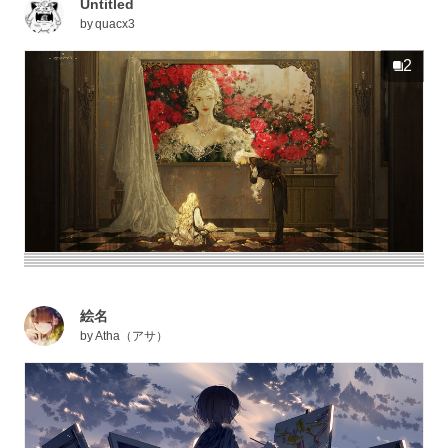
Untitled
by
quacx3
2
絵名
by
Atha（アサ）