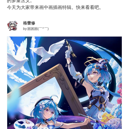
的多重含义。
今天为大家带来画中画插画特辑。快来看看吧。
格蕾修
by
困困困(￣^￣)