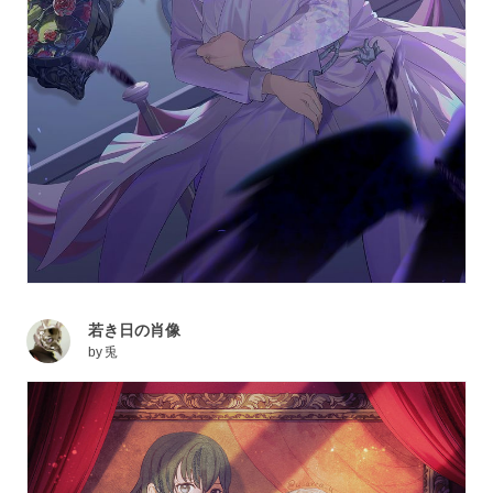
若き日の肖像
by
兎