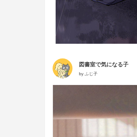
図書室で気になる子
by
ふじ子