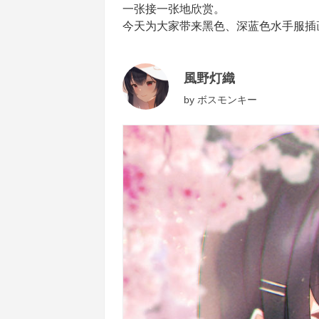
一张接一张地欣赏。
今天为大家带来黑色、深蓝色水手服插
風野灯織
by
ボスモンキー