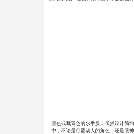
黑色或藏青色的水手服，虽然设计简约
中，不论是可爱动人的角色，还是眼神