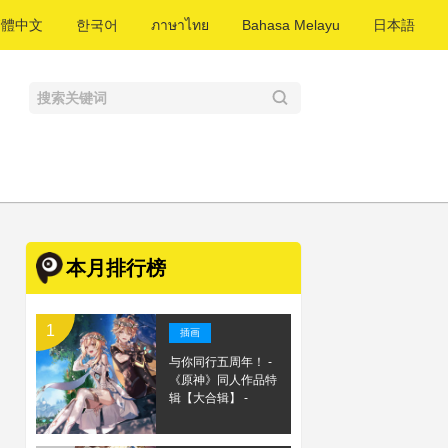
繁體中文
한국어
ภาษาไทย
Bahasa Melayu
日本語
本月排行榜
插画
与你同行五周年！ -
《原神》同人作品特
辑【大合辑】 -