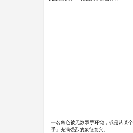
一名角色被无数双手环绕，或是从某个
手」充满强烈的象征意义。