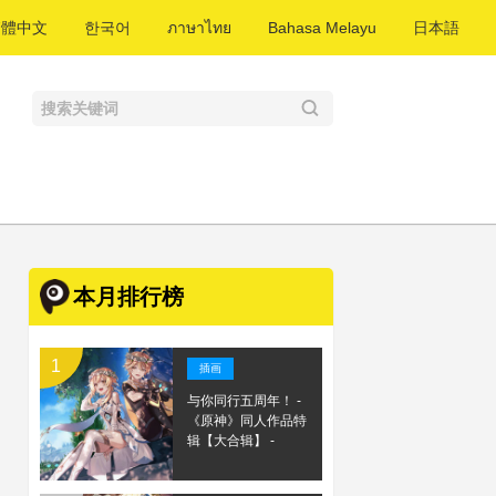
繁體中文
한국어
ภาษาไทย
Bahasa Melayu
日本語
本月排行榜
插画
与你同行五周年！ -
《原神》同人作品特
辑【大合辑】 -