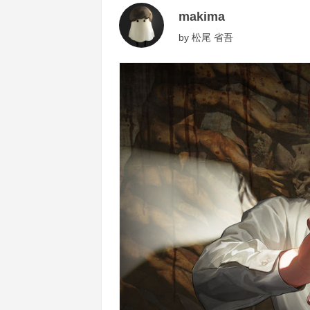
makima
by
松尾 省吾