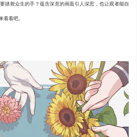
要拯救众生的手？蕴含深意的画面引人深思，也让观者能自
来看看吧。