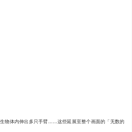
生物体内伸出多只手臂……这些延展至整个画面的「无数的