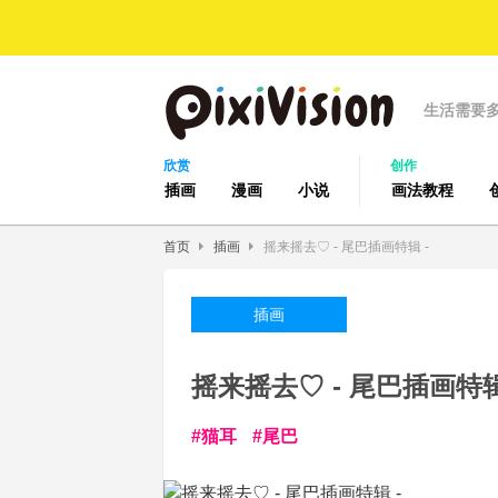
生活需要
欣赏
创作
插画
漫画
小说
画法教程
首页
插画
摇来摇去♡ - 尾巴插画特辑 -
插画
摇来摇去♡ - 尾巴插画特辑
猫耳
尾巴