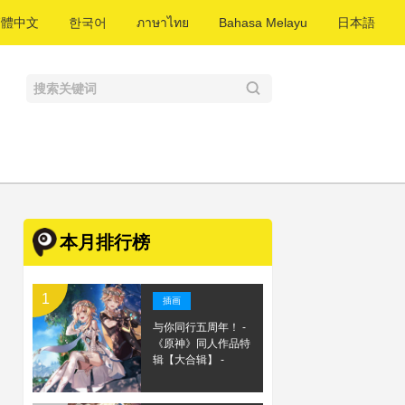
繁體中文
한국어
ภาษาไทย
Bahasa Melayu
日本語
本月排行榜
插画
与你同行五周年！ -
《原神》同人作品特
辑【大合辑】 -