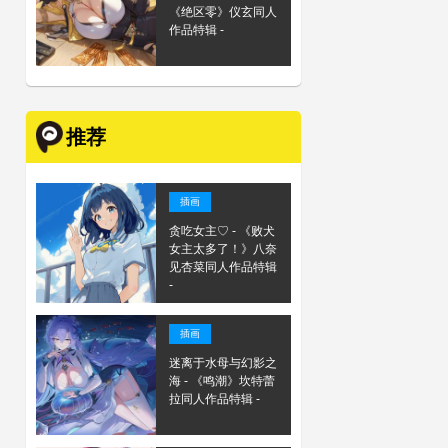
《绝区零》仪玄同人
作品特辑 -
推荐
插画
贪吃女主♡ - 《败犬
女主太多了！》八奈
见杏菜同人作品特辑
-
插画
迷离于水母与幻影之
海 - 《鸣潮》坎特蕾
拉同人作品特辑 -