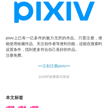
pixiv上已有一亿多件的魅力无穷的作品。只需注册，便
能使用收藏作品、关注创作者等便利功能，还能在搜索时
设置条件，找到更多符合自己喜好的作品。
注册免费。
>>立刻注册pixiv<<
以AMP故事模式阅读
本文标签
眼睛
瞳色
碧眼