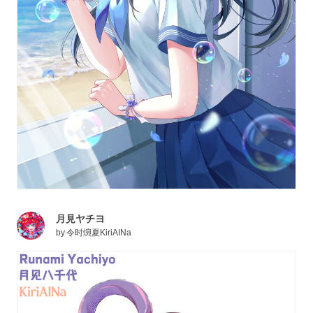
月見ヤチヨ
by
令时焥夏KiriAINa