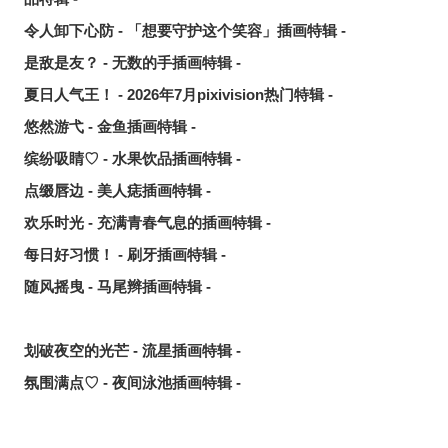
令人卸下心防 - 「想要守护这个笑容」插画特辑 -
是敌是友？ - 无数的手插画特辑 -
夏日人气王！ - 2026年7月pixivision热门特辑 -
悠然游弋 - 金鱼插画特辑 -
缤纷吸睛♡ - 水果饮品插画特辑 -
点缀唇边 - 美人痣插画特辑 -
欢乐时光 - 充满青春气息的插画特辑 -
每日好习惯！ - 刷牙插画特辑 -
随风摇曳 - 马尾辫插画特辑 -
划破夜空的光芒 - 流星插画特辑 -
氛围满点♡ - 夜间泳池插画特辑 -
想要夏日创作灵感？ 看看这篇吧！- 泳装、比基尼插画特辑
【大合辑】 -