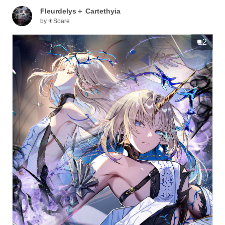
Fleurdelys＋ Cartethyia
by
☀︎Soare
2