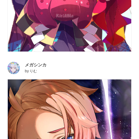
メガシンカ
by
りむ