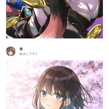
春
by
みこフライ