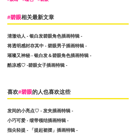
碧眼
相关最新文章
清澈动人 - 银白发碧眼角色插画特辑 -
将透明感封存其中 - 碧眼男子插画特辑 -
璀璨又神秘 - 银白发＆碧眼角色插画特辑 -
酷凉感♡ -碧眼女子插画特辑 -
喜欢
碧眼
的人也喜欢这些
发间的小亮点♡ - 发夹插画特辑 -
小巧可爱 - 缎带领结插画特辑 -
指尖轻提 - 「提起裙摆」插画特辑 -