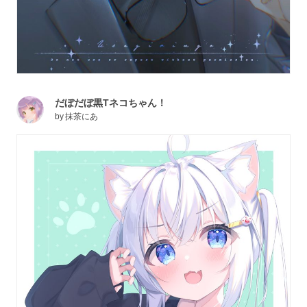
だぼだぼ黒Tネコちゃん！
by
抹茶にあ