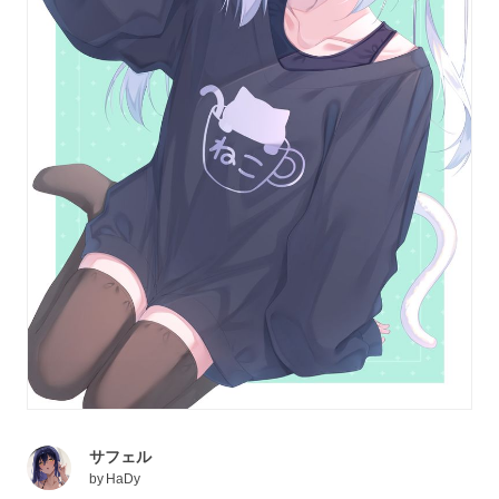
サフェル
by
HaDy