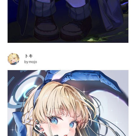
トキ
by
mojo