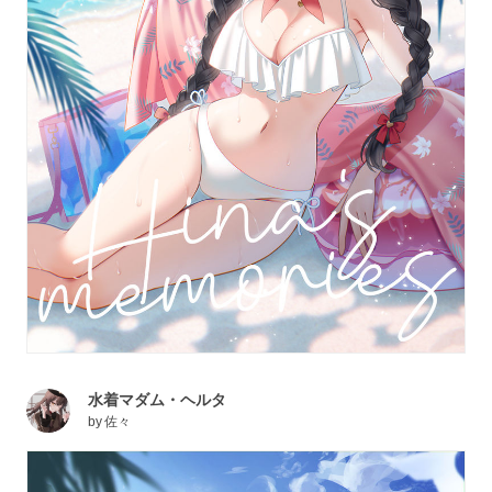
水着マダム・ヘルタ
by
佐々