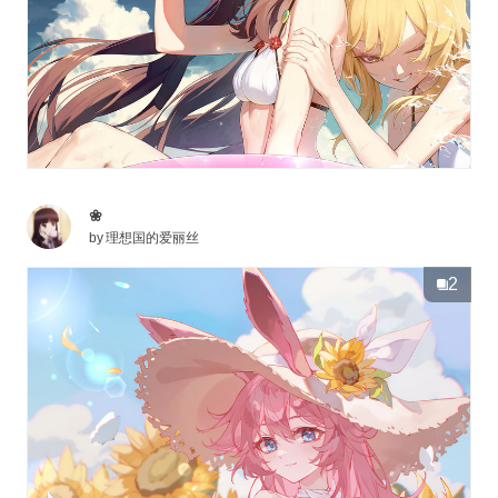
❀
by
理想国的爱丽丝
2