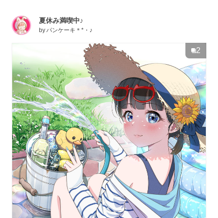
夏休み満喫中♪
by
パンケーキ＊*・♪
2