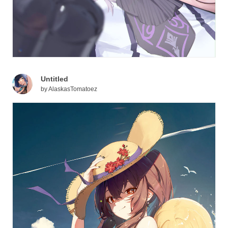
Untitled
by
AlaskasTomatoez