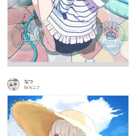
なつ
by
セニフ