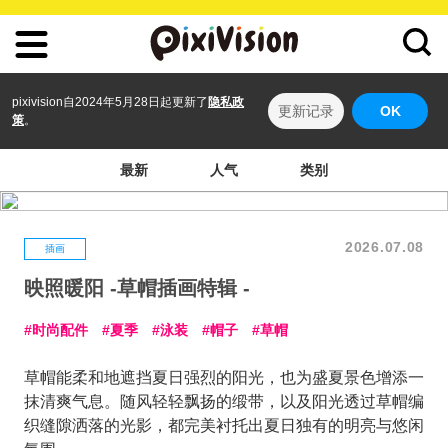
pixivision自2024年5月28日起更新了
隐私政
更新记录
OK
策
。
最新
人气
类别
2026.07.08
插画
映照暖阳 -草帽插画特辑 -
时尚配件
夏季
泳装
帽子
草帽
草帽能柔和地遮挡夏日强烈的阳光，也为盛夏景色增添一
抹清爽气息。随风轻轻飘扬的缎带，以及阳光透过草帽编
织缝隙洒落的光影，都完美衬托出夏日独有的明亮与悠闲