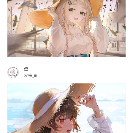
🥵
by
ye_jji