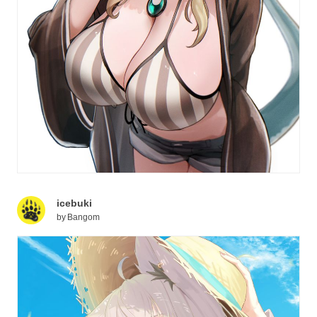
icebuki
by
Bangom