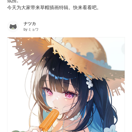
氛围。
今天为大家带来草帽插画特辑。快来看看吧。
ナツカ
by
ミョワ