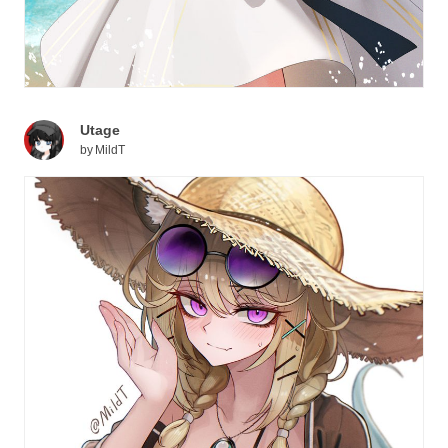
Utage
by
MildT