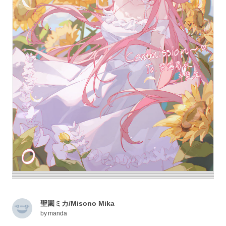
聖園ミカ/Misono Mika
by
manda