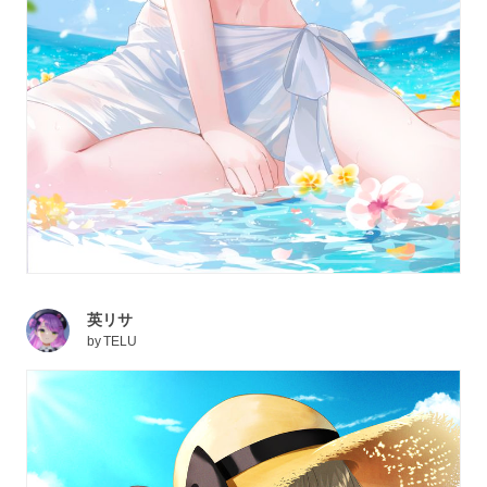
英リサ
by
TELU