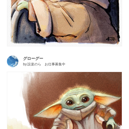
グローグー
by
設楽のら お仕事募集中