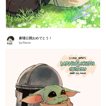
劇場公開おめでとう！
by
Pierce