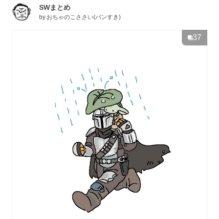
SWまとめ
by
おちゃのこささい(パンすき)
37