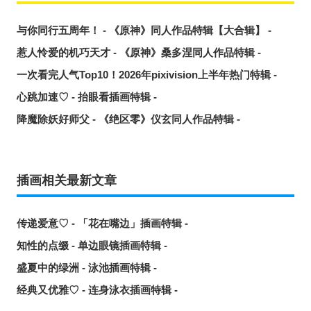
与你同行五周年！ - 《原神》同人作品特辑【大合辑】 -
惹人怜爱的机巧天才 - 《原神》桑多涅同人作品特辑 -
一次看完人气Top10！2026年pixivision上半年热门特辑 -
心跳加速♡ - 抬眼看插画特辑 -
降魔除妖好师父 - 《绝区零》仪玄同人作品特辑 -
插画相关最新文章
传递爱意♡ - 「花在嘴边」插画特辑 -
知性的点缀 - 单边眼镜插画特辑 -
盛夏中的绿洲 - 泳池插画特辑 -
经典又优雅♡ - 连身泳衣插画特辑 -