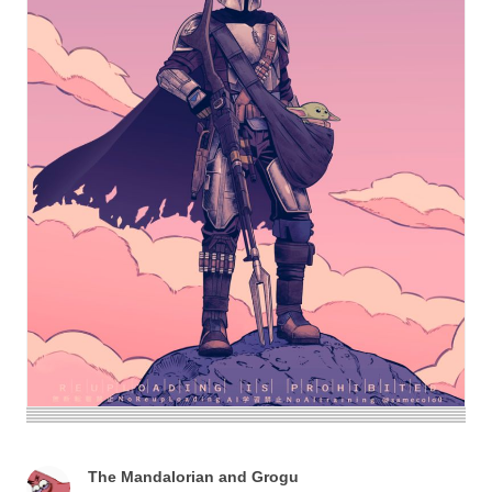
The Mandalorian and Grogu