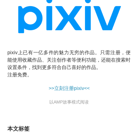
pixiv上已有一亿多件的魅力无穷的作品。只需注册，便
能使用收藏作品、关注创作者等便利功能，还能在搜索时
设置条件，找到更多符合自己喜好的作品。
注册免费。
>>立刻注册pixiv<<
以AMP故事模式阅读
本文标签