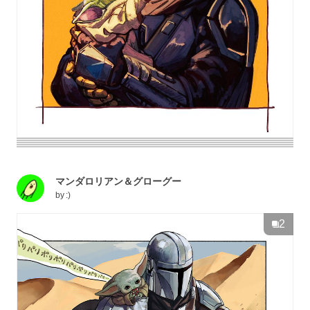
マンダロリアン＆グローグー
by
:)
2