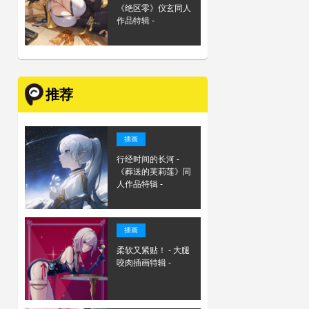
《绝区零》仪玄同人
作品特辑 -
推荐
插画
行经时间的长河 -
《葬送的芙莉莲》同
人作品特辑 -
插画
柔软又紧贴！ - 大腿
咬肉插画特辑 -