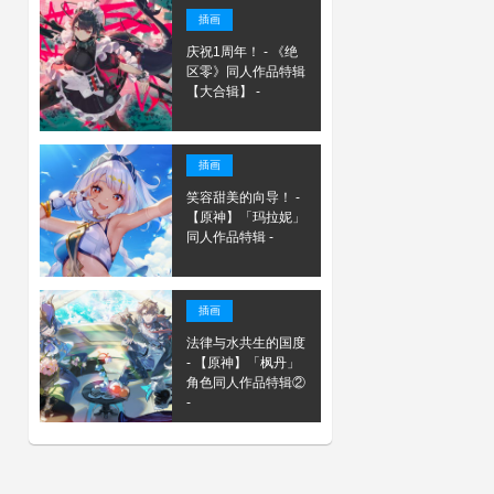
插画
庆祝1周年！ - 《绝
区零》同人作品特辑
【大合辑】 -
插画
笑容甜美的向导！ -
【原神】「玛拉妮」
同人作品特辑 -
插画
法律与水共生的国度
- 【原神】「枫丹」
角色同人作品特辑②
-