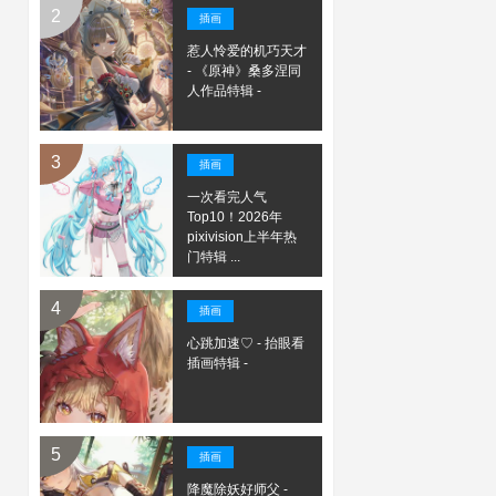
插画
惹人怜爱的机巧天才
- 《原神》桑多涅同
人作品特辑 -
插画
一次看完人气
Top10！2026年
pixivision上半年热
门特辑 ...
插画
心跳加速♡ - 抬眼看
插画特辑 -
插画
降魔除妖好师父 -