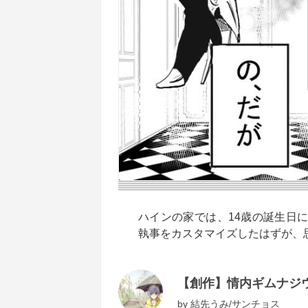
ハインの家では、14歳の誕生日
執事をカスタマイズしたはずが、思
【創作】情内ギムナジ
by
結先うみ/サンチョス