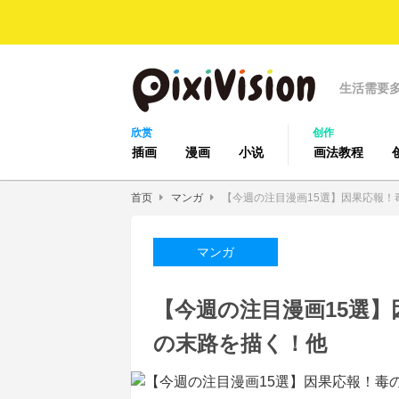
生活需要
欣赏
创作
插画
漫画
小说
画法教程
首页
マンガ
【今週の注目漫画15選】因果応報！
マンガ
【今週の注目漫画15選
の末路を描く！他