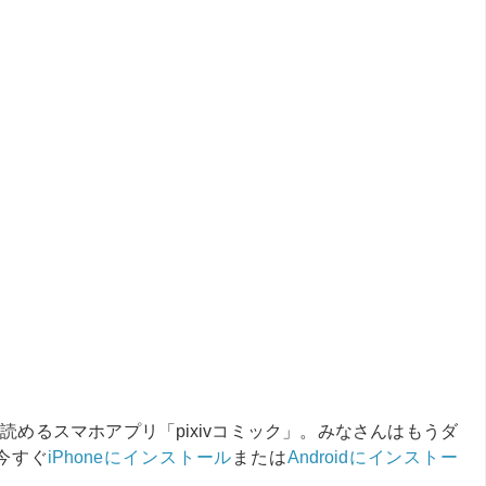
日読めるスマホアプリ「pixivコミック」。みなさんはもうダ
今すぐ
iPhoneにインストール
または
Androidにインストー