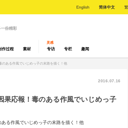
English
简体中文
多一份精彩
灵感
创作过程
素材
专访
专栏
趣闻
毒のある作風でいじめっ子の末路を描く！他
2016.07.16
】因果応報！毒のある作風でいじめっ子