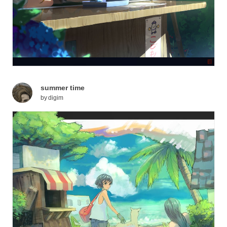
summer time
by
digim