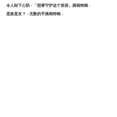
令人卸下心防 - 「想要守护这个笑容」插画特辑 -
是敌是友？ - 无数的手插画特辑 -
夏日人气王！ - 2026年7月pixivision热门特辑 -
悠然游弋 - 金鱼插画特辑 -
缤纷吸睛♡ - 水果饮品插画特辑 -
点缀唇边 - 美人痣插画特辑 -
欢乐时光 - 充满青春气息的插画特辑 -
每日好习惯！ - 刷牙插画特辑 -
随风摇曳 - 马尾辫插画特辑 -
划破夜空的光芒 - 流星插画特辑 -
氛围满点♡ - 夜间泳池插画特辑 -
想要夏日创作灵感？ 看看这篇吧！- 泳装、比基尼插画特辑
【大合辑】 -