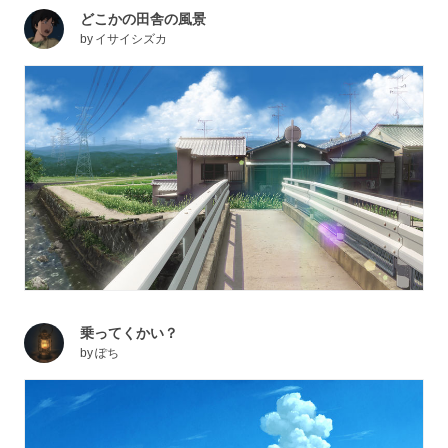
どこかの田舎の風景
by
イサイシズカ
乗ってくかい？
by
ぽち