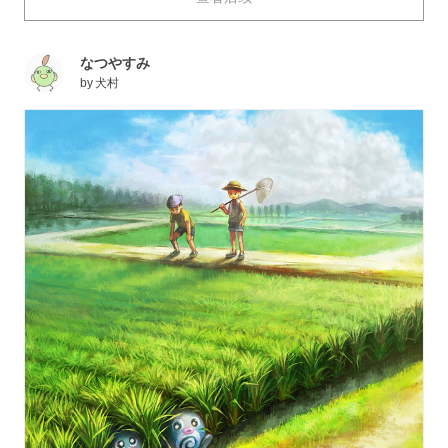
大家送上描绘了充满思乡之情的夏季乡村风景的插画作品
特辑。大家请一边欣赏一边追忆当年吧。
なつやすみ
by
犬村