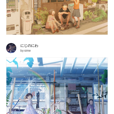
にじのにわ
by
sime