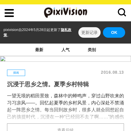
pixivision自2024年5月28日起更新了
隐私政
更新记录
OK
策
。
最新
人气
类别
2016.08.13
插画
沉浸于思乡之情。夏季乡村特辑
一望无垠的稻田景致，森林中的蝉鸣声，穿过山野吹来的
习习凉风——。回忆起夏季的乡村风景，内心深处不禁涌
起一阵思乡之情。每当回到故乡时，很多人就会回想起自
己的孩提时代，沉浸在一种“已经回不去了啊……”的感伤
情绪中吧？准备在这次盂兰盆节时回乡省亲的人，可以暂
查看后续
时忘却都市的喧嚣，在故乡好好放松一下了。 这次就为