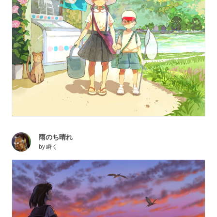
雨のち晴れ
by
瞬く