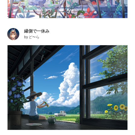
縁側で一休み
by
ど〜ら