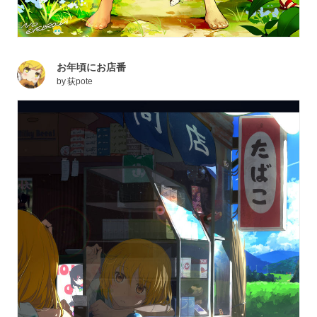
お年頃にお店番
by
荻pote