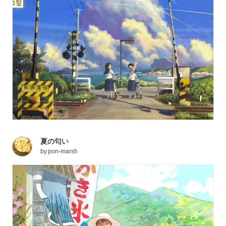
夏の匂い
by
pon-marsh