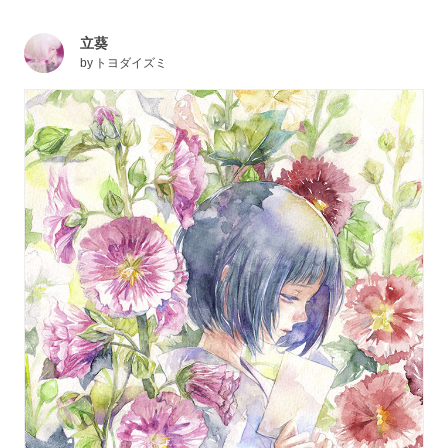
立葵
by
トヨダイズミ