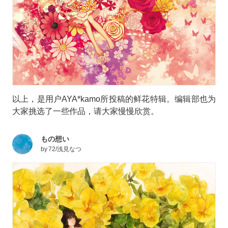
以上，是用户AYA*kamo所投稿的鲜花特辑。编辑部也为
大家挑选了一些作品，请大家慢慢欣赏。
もの想い
by
72/浅見なつ