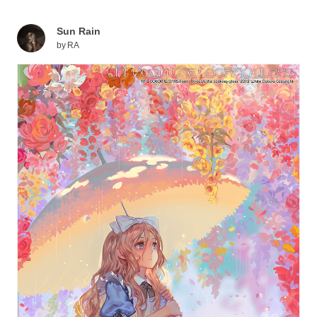
Sun Rain
by
RA