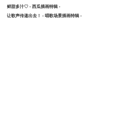
鲜甜多汁♡ - 西瓜插画特辑 -
让歌声传递出去！ - 唱歌场景插画特辑 -
可靠的魔术师父！ - 《无职转生》洛琪希·米格路迪亚同人作
品特辑 -
令人卸下心防 - 「想要守护这个笑容」插画特辑 -
是敌是友？ - 无数的手插画特辑 -
夏日人气王！ - 2026年7月pixivision热门特辑 -
悠然游弋 - 金鱼插画特辑 -
缤纷吸睛♡ - 水果饮品插画特辑 -
点缀唇边 - 美人痣插画特辑 -
欢乐时光 - 充满青春气息的插画特辑 -
每日好习惯！ - 刷牙插画特辑 -
随风摇曳 - 马尾辫插画特辑 -