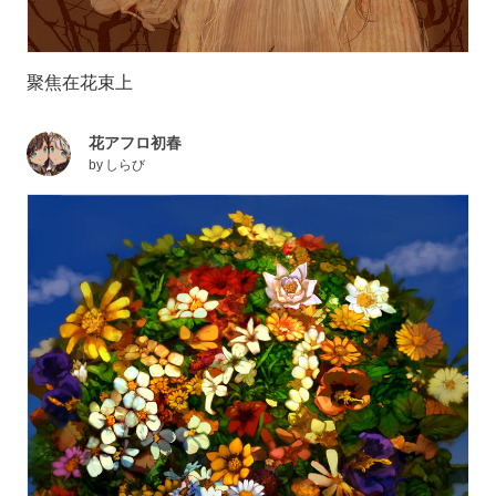
聚焦在花束上
花アフロ初春
by
しらび