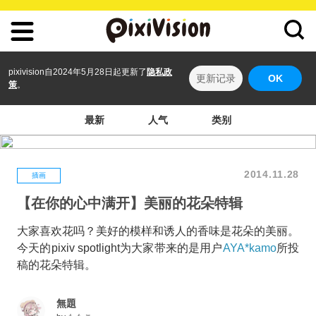
pixivision自2024年5月28日起更新了
隐私政
更新记录
OK
策
。
最新
人气
类别
2014.11.28
插画
【在你的心中满开】美丽的花朵特辑
大家喜欢花吗？美好的模样和诱人的香味是花朵的美丽。
今天的pixiv spotlight为大家带来的是用户
AYA*kamo
所投
稿的花朵特辑。
無題