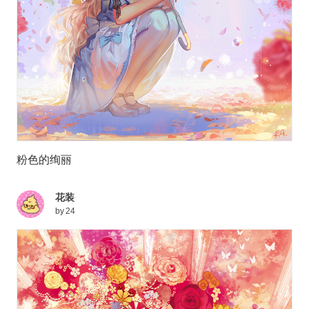
粉色的绚丽
花装
by
24