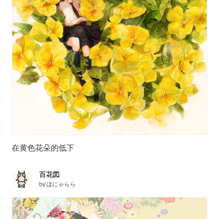
在黄色花朵的低下
百花図
by
ほにゃらら