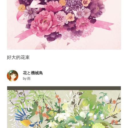
好大的花束
花と機械鳥
by
雨