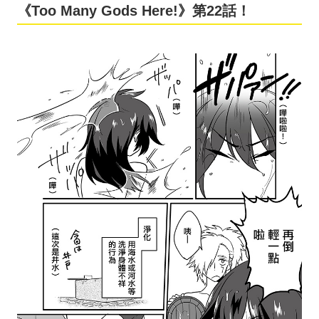
《Too Many Gods Here!》第22話！