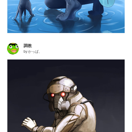
調教
by
かっぱ、