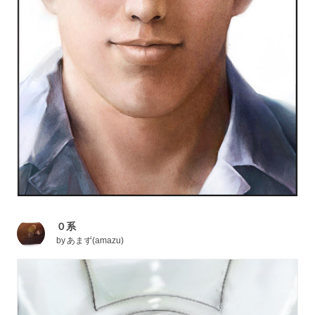
０系
by
あまず(amazu)