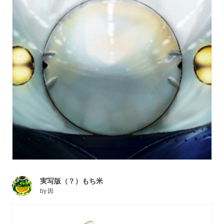
実写版（？）もち米
by
因