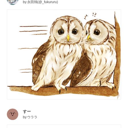
by
永田鵄(@_fukururu)
すー
by
ウララ