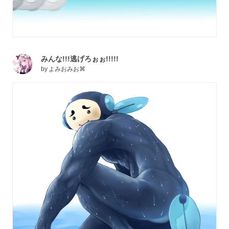
みんな!!!逃げろぉぉ!!!!!
by
よみおみお⌘