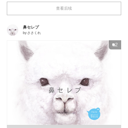
今天，就为大家送上令人忍不住想吐槽：“不要看我”的插
查看后续
画作品特辑。也不知是被纯粹的眼睛看透了内心，还是被
过分强烈的目光所压制，敬请欣赏这些透过屏幕都能令人
不禁缓缓后退的魄力十足的眼神吧。
鼻セレプ
by
ささくれ
2