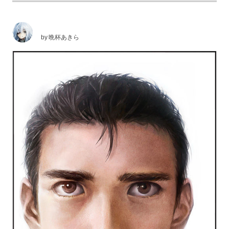
by
晩杯あきら