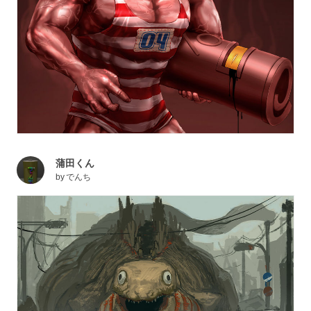
蒲田くん
by
でんち